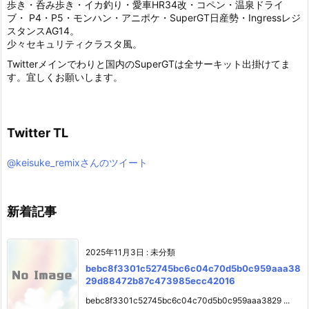
歩き・呑み歩き・イカ釣り・愛車HR34改・コペン・温泉ドライ
ブ・ P4・P5・モンハン・アニポケ・SuperGT日産勢・Ingressレジ
スタンスAG14。
少々セキュリティクラスタ風。
Twitterメインでわりと国内のSuperGTは全サーキット出掛けてま
す。宜しくお願いします。
Twitter TL
@keisuke_remixさんのツイート
新着記事
2025年11月3日
:
未分類
bebc8f3301c52745bc6c04c70d5b0c959aaa38
29d88472b87c473985ecc42016
bebc8f3301c52745bc6c04c70d5b0c959aaa3829 ...