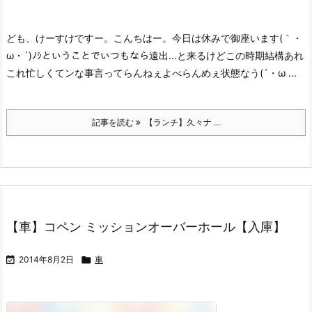
ども、けーすけですー。
こんちはー。
今日は休みで御座います(｀・
ω・´)ﾉｼ
ということでいつもなら遠出…と来るけどこの時期結構あれ
これ忙しくてンな事言ってらんねぇよべらんめぇ状態なう(´・ω ...
記事を読む
【ランチ】久々ナ ...
【車】コペン ミッションオーバーホール【入庫】

2014年8月2日

車