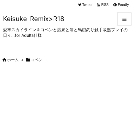

Twitter
Feedly
RSS
Keisuke-Remix>R18

愛車スカイライン＆コペンと温泉と酒と烏賊釣り触手吸盤プレイの

日々…for Adults仕様
メニュ

サイド

ホーム
>

コペン

前へ

次へ

検索