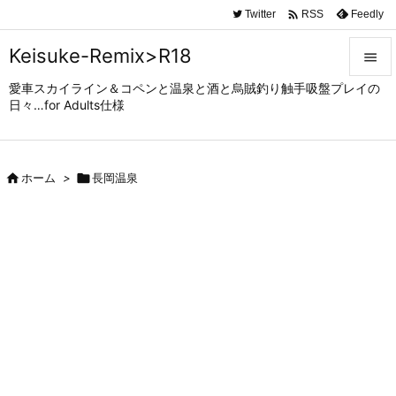

Twitter
Feedly
RSS
Keisuke-Remix>R18

愛車スカイライン＆コペンと温泉と酒と烏賊釣り触手吸盤プレイの

日々…for Adults仕様
メニュ

サイド

ホーム
>

長岡温泉

前へ

次へ

検索