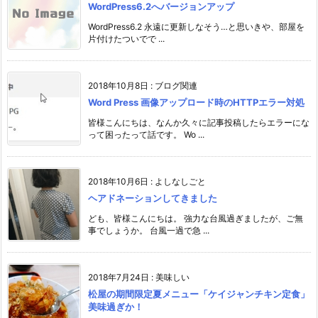
WordPress6.2へバージョンアップ
WordPress6.2 永遠に更新しなそう…と思いきや、部屋を
片付けたついでで ...
2018年10月8日
:
ブログ関連
Word Press 画像アップロード時のHTTPエラー対処
皆様こんにちは、なんか久々に記事投稿したらエラーにな
って困ったって話です。 Wo ...
2018年10月6日
:
よしなしごと
ヘアドネーションしてきました
ども、皆様こんにちは。 強力な台風過ぎましたが、ご無
事でしょうか。 台風一過で急 ...
2018年7月24日
:
美味しい
松屋の期間限定夏メニュー「ケイジャンチキン定食」
美味過ぎか！