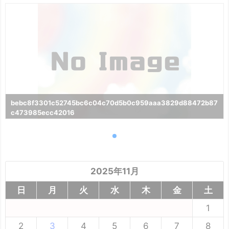
bebc8f3301c52745bc6c04c70d5b0c959aaa3829d88472b87
c473985ecc42016
2025年11月
日
月
火
水
木
金
土
1
2
3
4
5
6
7
8