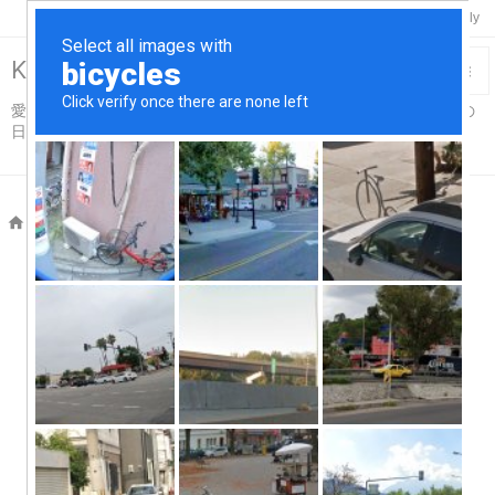

Twitter
Feedly
RSS
Keisuke-Remix>R18

愛車スカイライン＆コペンと温泉と酒と烏賊釣り触手吸盤プレイの

日々…for Adults仕様
メニュ

サイド

ホーム
>

2025年11月

前へ

次へ

検索