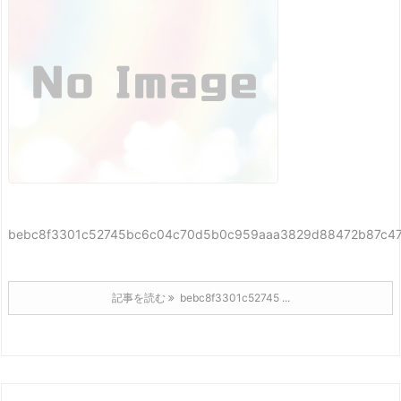
bebc8f3301c52745bc6c04c70d5b0c959aaa3829d88472b87c4
記事を読む
bebc8f3301c52745 ...