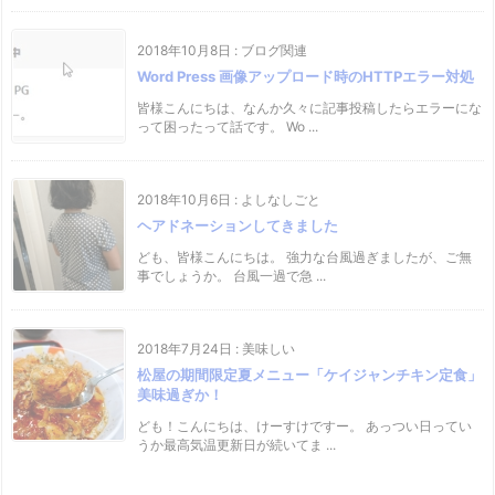
2018年10月8日
:
ブログ関連
Word Press 画像アップロード時のHTTPエラー対処
皆様こんにちは、なんか久々に記事投稿したらエラーにな
って困ったって話です。 Wo ...
2018年10月6日
:
よしなしごと
ヘアドネーションしてきました
ども、皆様こんにちは。 強力な台風過ぎましたが、ご無
事でしょうか。 台風一過で急 ...
2018年7月24日
:
美味しい
松屋の期間限定夏メニュー「ケイジャンチキン定食」
美味過ぎか！
ども！こんにちは、けーすけですー。 あっつい日ってい
うか最高気温更新日が続いてま ...