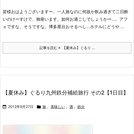
皆様おはようございますー。一人旅なのに何故か飲み過ぎて二日酔
いのけーすけで、御座います。
如何お過ごしでしょうかー…。
アフ
ォですな、そうですな。
博多屋台おそるべし…ホテルにどうや ...
記事を読む
【夏休み】ぐるり ...
【夏休み】ぐるり九州鉄分補給旅行 その2【1日目】

2012年9月27日

旅
,
美味しい
,
酒
,
鉄分