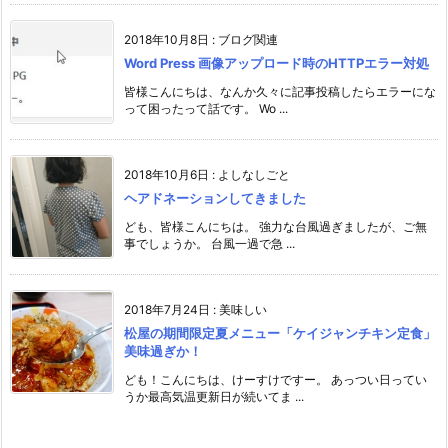
2018年10月8日
:
ブログ関連
Word Press 画像アップロード時のHTTPエラー対処
皆様こんにちは、なんか久々に記事投稿したらエラーにな
って困ったって話です。 Wo ...
2018年10月6日
:
よしなしごと
ヘアドネーションしてきました
ども、皆様こんにちは。 強力な台風過ぎましたが、ご無
事でしょうか。 台風一過で急 ...
2018年7月24日
:
美味しい
松屋の期間限定夏メニュー「ケイジャンチキン定食」
美味過ぎか！
ども！こんにちは、けーすけですー。 あっつい日ってい
うか最高気温更新日が続いてま ...