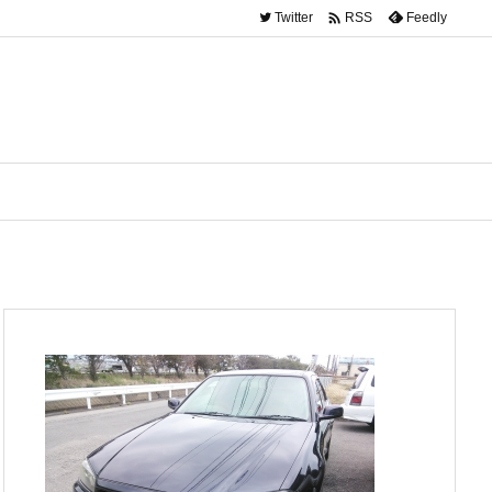

Twitter
Feedly
RSS