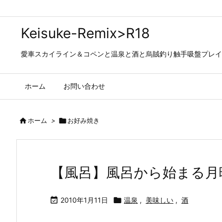
Keisuke-Remix>R18
愛車スカイライン＆コペンと温泉と酒と烏賊釣り触手吸盤プレイの日々…
ホーム
お問い合わせ

ホーム
>

お好み焼き
【風呂】風呂から始まる月

2010年1月11日

温泉
,
美味しい
,
酒