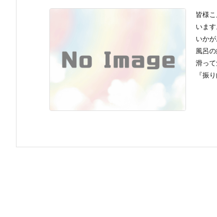
皆様こ
います
いかが
風呂の
滑って
『振り向