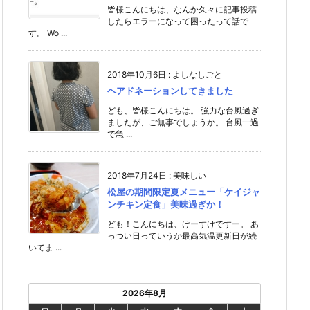
皆様こんにちは、なんか久々に記事投稿
したらエラーになって困ったって話で
す。 Wo ...
2018年10月6日
:
よしなしごと
ヘアドネーションしてきました
ども、皆様こんにちは。 強力な台風過ぎ
ましたが、ご無事でしょうか。 台風一過
で急 ...
2018年7月24日
:
美味しい
松屋の期間限定夏メニュー「ケイジャ
ンチキン定食」美味過ぎか！
ども！こんにちは、けーすけですー。 あ
っつい日っていうか最高気温更新日が続
いてま ...
2026年8月