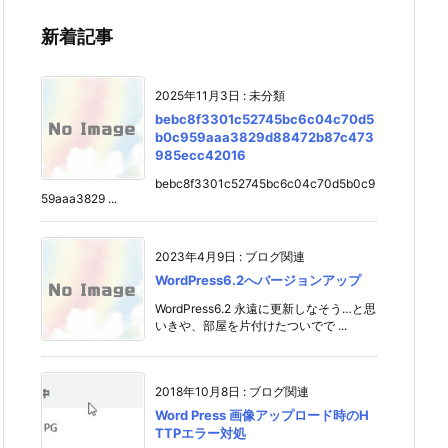
新着記事
2025年11月3日
:
未分類
bebc8f3301c52745bc6c04c70d5
b0c959aaa3829d88472b87c473
985ecc42016
bebc8f3301c52745bc6c04c70d5b0c9
59aaa3829 ...
2023年4月9日
:
ブログ関連
WordPress6.2へバージョンアップ
WordPress6.2 永遠に更新しなそう…と思
いきや、部屋を片付けたついでで ...
2018年10月8日
:
ブログ関連
Word Press 画像アップロード時のH
TTPエラー対処