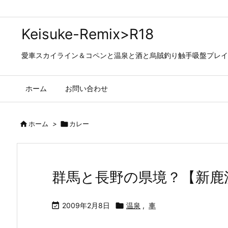
Keisuke-Remix>R18
愛車スカイライン＆コペンと温泉と酒と烏賊釣り触手吸盤プレイの日々…
ホーム
お問い合わせ

ホーム
>

カレー
群馬と長野の県境？【新鹿

2009年2月8日

温泉
,
車