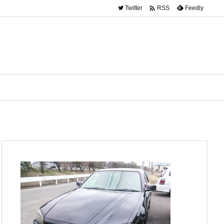

Twitter
Feedly
RSS