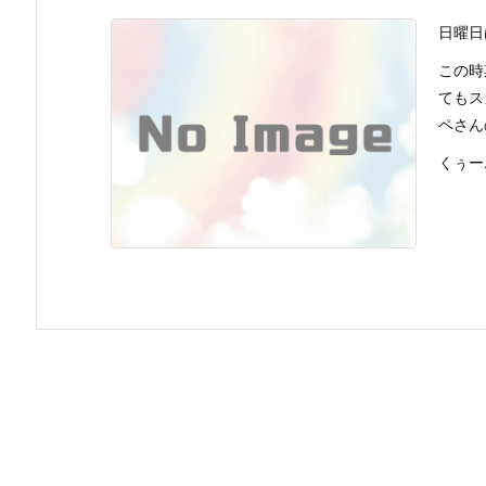
日曜日
この時
てもス
ペさん
くぅー… 