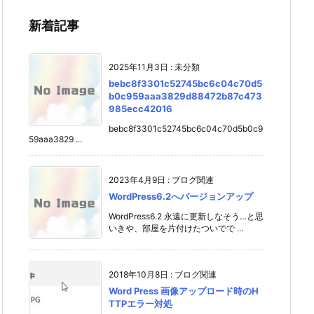
新着記事
2025年11月3日
:
未分類
bebc8f3301c52745bc6c04c70d5
b0c959aaa3829d88472b87c473
985ecc42016
bebc8f3301c52745bc6c04c70d5b0c9
59aaa3829 ...
2023年4月9日
:
ブログ関連
WordPress6.2へバージョンアップ
WordPress6.2 永遠に更新しなそう…と思
いきや、部屋を片付けたついでで ...
2018年10月8日
:
ブログ関連
Word Press 画像アップロード時のH
TTPエラー対処