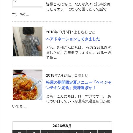
皆様こんにちは、なんか久々に記事投稿
したらエラーになって困ったって話で
す。 Wo ...
2018年10月6日
:
よしなしごと
ヘアドネーションしてきました
ども、皆様こんにちは。 強力な台風過ぎ
ましたが、ご無事でしょうか。 台風一過
で急 ...
2018年7月24日
:
美味しい
松屋の期間限定夏メニュー「ケイジャ
ンチキン定食」美味過ぎか！
ども！こんにちは、けーすけですー。 あ
っつい日っていうか最高気温更新日が続
いてま ...
2026年8月