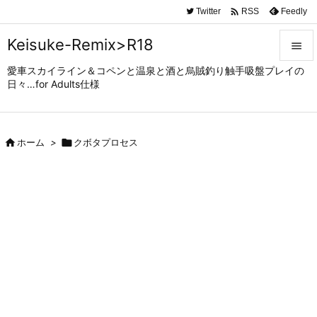

Twitter
Feedly
RSS
Keisuke-Remix>R18

愛車スカイライン＆コペンと温泉と酒と烏賊釣り触手吸盤プレイの

日々…for Adults仕様
メニュ

サイド

ホーム
>

クボタプロセス

前へ

次へ

検索