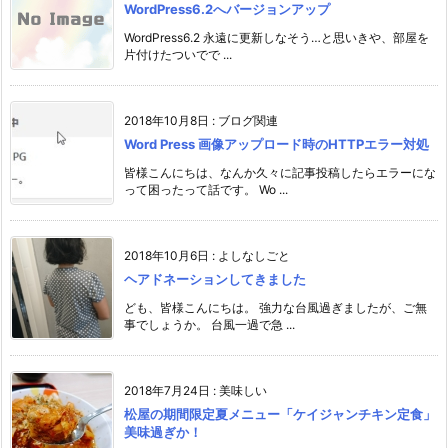
WordPress6.2へバージョンアップ
WordPress6.2 永遠に更新しなそう…と思いきや、部屋を
片付けたついでで ...
2018年10月8日
:
ブログ関連
Word Press 画像アップロード時のHTTPエラー対処
皆様こんにちは、なんか久々に記事投稿したらエラーにな
って困ったって話です。 Wo ...
2018年10月6日
:
よしなしごと
ヘアドネーションしてきました
ども、皆様こんにちは。 強力な台風過ぎましたが、ご無
事でしょうか。 台風一過で急 ...
2018年7月24日
:
美味しい
松屋の期間限定夏メニュー「ケイジャンチキン定食」
美味過ぎか！