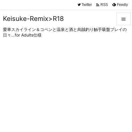

Twitter
Feedly
RSS
Keisuke-Remix>R18

愛車スカイライン＆コペンと温泉と酒と烏賊釣り触手吸盤プレイの

日々…for Adults仕様
メニュ

サイド

前へ

次へ

検索