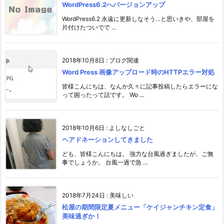
WordPress6.2へバージョンアップ
WordPress6.2 永遠に更新しなそう…と思いきや、部屋を
片付けたついでで ...
2018年10月8日
:
ブログ関連
Word Press 画像アップロード時のHTTPエラー対処
皆様こんにちは、なんか久々に記事投稿したらエラーにな
って困ったって話です。 Wo ...
2018年10月6日
:
よしなしごと
ヘアドネーションしてきました
ども、皆様こんにちは。 強力な台風過ぎましたが、ご無
事でしょうか。 台風一過で急 ...
2018年7月24日
:
美味しい
松屋の期間限定夏メニュー「ケイジャンチキン定食」
美味過ぎか！