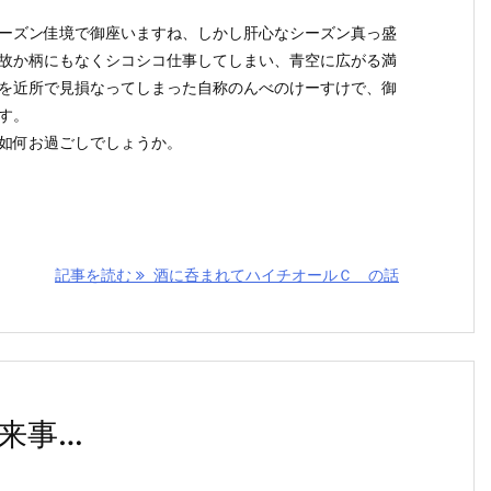
ーズン佳境で御座いますね、しかし肝心なシーズン真っ盛
故か柄にもなくシコシコ仕事してしまい、青空に広がる満
を近所で見損なってしまった自称のんべのけーすけで、御
す。
如何お過ごしでしょうか。
記事を読む
酒に呑まれてハイチオールＣ の話
来事…