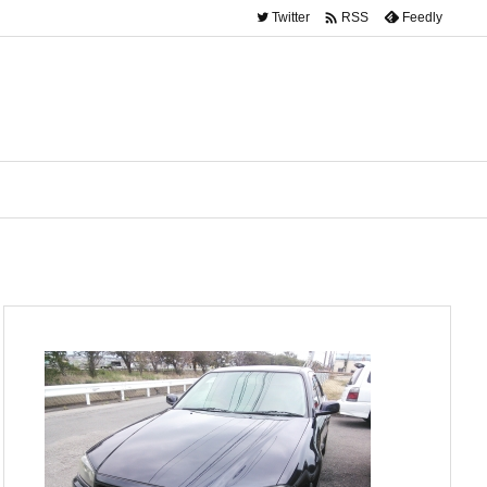

Twitter
Feedly
RSS