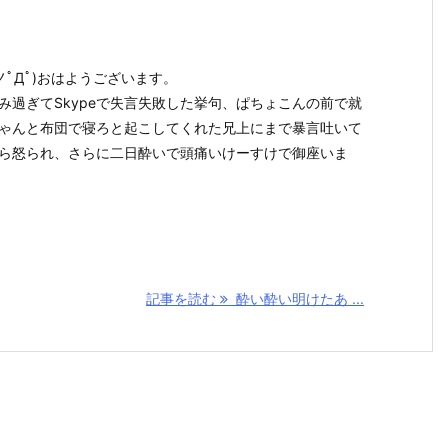
 ノﾟДﾟ)おはようございます。
み過ぎてSkypeで失言失敗した挙句、ぱちょこんの前で就
ゃんと布団で寝ろと起こしてくれた兄上にまで暴言吐いて
ら怒られ、さらに二日酔いで頭痛いけーすけで御座いま
記事を読む
酔い酔い明けたあ ...