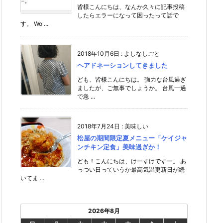
皆様こんにちは、なんか久々に記事投稿
したらエラーになって困ったって話で
す。 Wo ...
2018年10月6日
:
よしなしごと
ヘアドネーションしてきました
ども、皆様こんにちは。 強力な台風過ぎ
ましたが、ご無事でしょうか。 台風一過
で急 ...
2018年7月24日
:
美味しい
松屋の期間限定夏メニュー「ケイジャ
ンチキン定食」美味過ぎか！
ども！こんにちは、けーすけですー。 あ
っつい日っていうか最高気温更新日が続
いてま ...
2026年8月