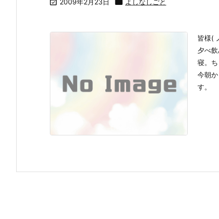

2009年2月23日

よしなしごと
皆様(
夕べ飲
寝。ち
今朝か
す。