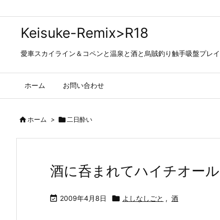
Keisuke-Remix>R18
愛車スカイライン＆コペンと温泉と酒と烏賊釣り触手吸盤プレイの日々…
ホーム
お問い合わせ

ホーム
>

二日酔い
酒に呑まれてハイチオール

2009年4月8日

よしなしごと
,
酒