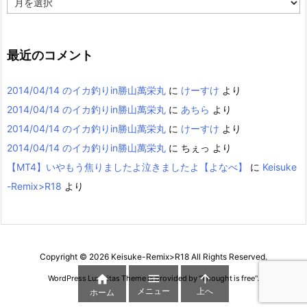
ー
カ
イ
ブ
最近のコメント
2014/04/14 のイカ釣りin勝山萬栄丸
に
けーすけ
より
2014/04/14 のイカ釣りin勝山萬栄丸
に
あちら
より
2014/04/14 のイカ釣りin勝山萬栄丸
に
けーすけ
より
2014/04/14 のイカ釣りin勝山萬栄丸
に
ちぇっ
より
【MT4】いやもう焦りましたよ泣きましたよ【よなべ】
に
Keisuke
-Remix>R18
より
Copyright ©
2026
Keisuke-Remix>R18
All Rights Reserved.



WordPress Luxeritas Theme is provided by "
Thought is free
".
メニュー
上へ
ホーム