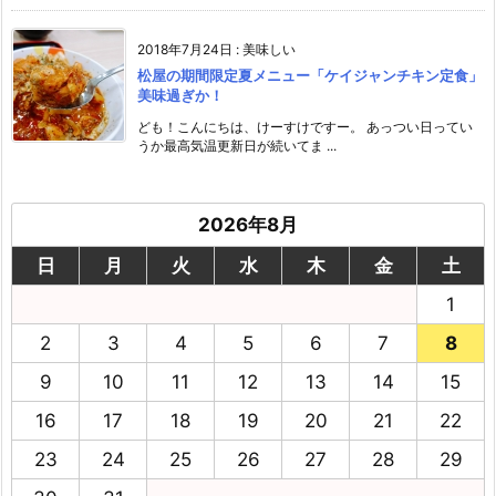
2018年7月24日
:
美味しい
松屋の期間限定夏メニュー「ケイジャンチキン定食」
美味過ぎか！
ども！こんにちは、けーすけですー。 あっつい日ってい
うか最高気温更新日が続いてま ...
2026年8月
日
月
火
水
木
金
土
1
2
3
4
5
6
7
8
9
10
11
12
13
14
15
16
17
18
19
20
21
22
23
24
25
26
27
28
29