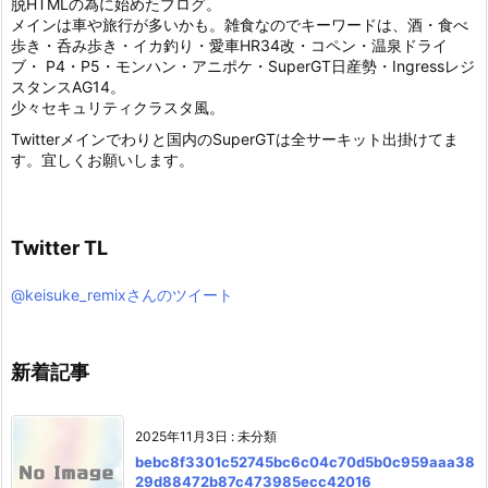
脱HTMLの為に始めたブログ。
メインは車や旅行が多いかも。雑食なのでキーワードは、酒・食べ
歩き・呑み歩き・イカ釣り・愛車HR34改・コペン・温泉ドライ
ブ・ P4・P5・モンハン・アニポケ・SuperGT日産勢・Ingressレジ
スタンスAG14。
少々セキュリティクラスタ風。
Twitterメインでわりと国内のSuperGTは全サーキット出掛けてま
す。宜しくお願いします。
Twitter TL
@keisuke_remixさんのツイート
新着記事
2025年11月3日
:
未分類
bebc8f3301c52745bc6c04c70d5b0c959aaa38
29d88472b87c473985ecc42016