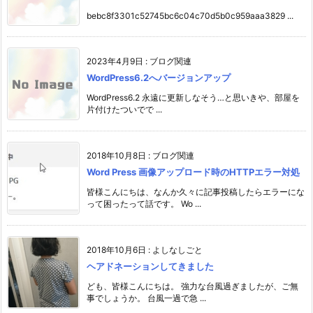
bebc8f3301c52745bc6c04c70d5b0c959aaa3829 ...
2023年4月9日
:
ブログ関連
WordPress6.2へバージョンアップ
WordPress6.2 永遠に更新しなそう…と思いきや、部屋を
片付けたついでで ...
2018年10月8日
:
ブログ関連
Word Press 画像アップロード時のHTTPエラー対処
皆様こんにちは、なんか久々に記事投稿したらエラーにな
って困ったって話です。 Wo ...
2018年10月6日
:
よしなしごと
ヘアドネーションしてきました
ども、皆様こんにちは。 強力な台風過ぎましたが、ご無
事でしょうか。 台風一過で急 ...