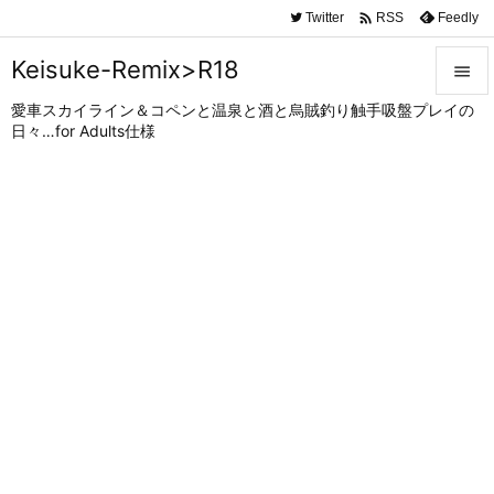

Twitter
Feedly
RSS
Keisuke-Remix>R18

愛車スカイライン＆コペンと温泉と酒と烏賊釣り触手吸盤プレイの

日々…for Adults仕様
メニュ

サイド

前へ

次へ

検索