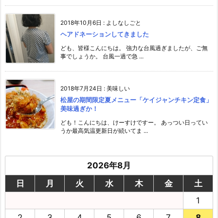
2018年10月6日
:
よしなしごと
ヘアドネーションしてきました
ども、皆様こんにちは。 強力な台風過ぎましたが、ご無
事でしょうか。 台風一過で急 ...
2018年7月24日
:
美味しい
松屋の期間限定夏メニュー「ケイジャンチキン定食」
美味過ぎか！
ども！こんにちは、けーすけですー。 あっつい日ってい
うか最高気温更新日が続いてま ...
2026年8月
日
月
火
水
木
金
土
1
2
3
4
5
6
7
8