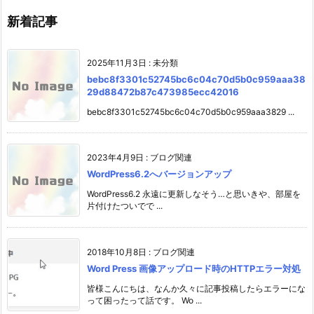
新着記事
2025年11月3日
:
未分類
bebc8f3301c52745bc6c04c70d5b0c959aaa38
29d88472b87c473985ecc42016
bebc8f3301c52745bc6c04c70d5b0c959aaa3829 ...
2023年4月9日
:
ブログ関連
WordPress6.2へバージョンアップ
WordPress6.2 永遠に更新しなそう…と思いきや、部屋を
片付けたついでで ...
2018年10月8日
:
ブログ関連
Word Press 画像アップロード時のHTTPエラー対処
皆様こんにちは、なんか久々に記事投稿したらエラーにな
って困ったって話です。 Wo ...