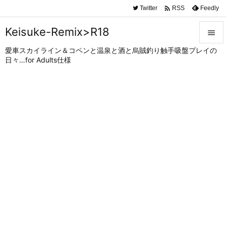

Twitter
Feedly
RSS
Keisuke-Remix>R18

愛車スカイライン＆コペンと温泉と酒と烏賊釣り触手吸盤プレイの

日々…for Adults仕様
メニュ

サイド

前へ

次へ

検索