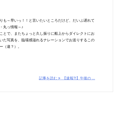
りも～早いっ！！と言いたいところだけど、だいぶ遅れて
・丸っ情報～♪
ことで、またちょっと久し振りに船上からダイレクトにお
いた写真を、臨場感溢れるナレーションでお送りするこの
ー（違？）。
記事を読む
【速報?!】午後の ...