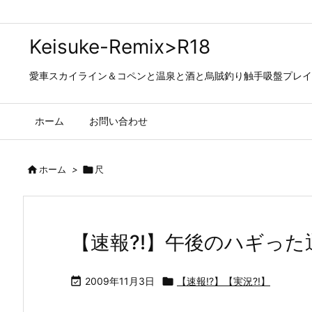
Keisuke-Remix>R18
愛車スカイライン＆コペンと温泉と酒と烏賊釣り触手吸盤プレイの日々…
ホーム
お問い合わせ

ホーム
>

尺
【速報?!】午後のハギった

2009年11月3日

【速報!?】【実況?!】