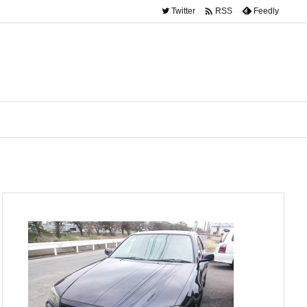

Twitter
Feedly
RSS