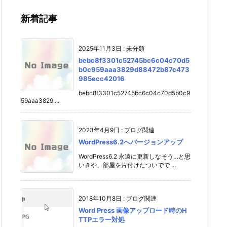
新着記事
2025年11月3日
:
未分類
bebc8f3301c52745bc6c04c70d5
b0c959aaa3829d88472b87c473
985ecc42016
bebc8f3301c52745bc6c04c70d5b0c9
59aaa3829 ...
2023年4月9日
:
ブログ関連
WordPress6.2へバージョンアップ
WordPress6.2 永遠に更新しなそう…と思
いきや、部屋を片付けたついでで ...
2018年10月8日
:
ブログ関連
Word Press 画像アップロード時のH
TTPエラー対処