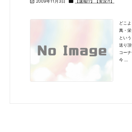

2009年11月3日

【速報!?】【実況?!】
どこよ
萬・栄
という
送り頂
コーナ
今 ...