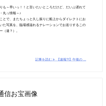
りも～早いっ！！と言いたいところだけど、だいぶ遅れて
・丸っ情報～♪
ことで、またちょっと久し振りに船上からダイレクトにお
いた写真を、臨場感溢れるナレーションでお送りするこの
ー（違？）。
記事を読む
【速報?!】午後の ...
通信お宝画像