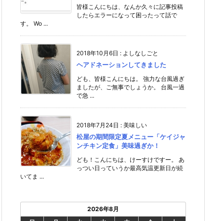
皆様こんにちは、なんか久々に記事投稿
したらエラーになって困ったって話で
す。 Wo ...
2018年10月6日
:
よしなしごと
ヘアドネーションしてきました
ども、皆様こんにちは。 強力な台風過ぎ
ましたが、ご無事でしょうか。 台風一過
で急 ...
2018年7月24日
:
美味しい
松屋の期間限定夏メニュー「ケイジャ
ンチキン定食」美味過ぎか！
ども！こんにちは、けーすけですー。 あ
っつい日っていうか最高気温更新日が続
いてま ...
2026年8月