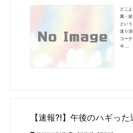
どこよ
萬・栄
という
送り頂
コーナ
今 ...
【速報?!】午後のハギった