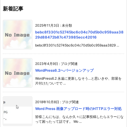
新着記事
2025年11月3日
:
未分類
bebc8f3301c52745bc6c04c70d5b0c959aaa38
29d88472b87c473985ecc42016
bebc8f3301c52745bc6c04c70d5b0c959aaa3829 ...
2023年4月9日
:
ブログ関連
WordPress6.2へバージョンアップ
WordPress6.2 永遠に更新しなそう…と思いきや、部屋を
片付けたついでで ...
2018年10月8日
:
ブログ関連
Word Press 画像アップロード時のHTTPエラー対処
皆様こんにちは、なんか久々に記事投稿したらエラーにな
って困ったって話です。 Wo ...