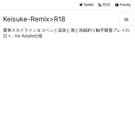

Twitter
Feedly
RSS
Keisuke-Remix>R18

愛車スカイライン＆コペンと温泉と酒と烏賊釣り触手吸盤プレイの

日々…for Adults仕様
メニュ

サイド

前へ

次へ

検索