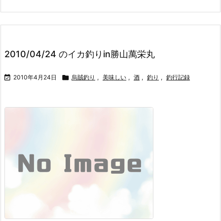
2010/04/24 のイカ釣りin勝山萬栄丸

2010年4月24日

烏賊釣り
,
美味しい
,
酒
,
釣り
,
釣行記録