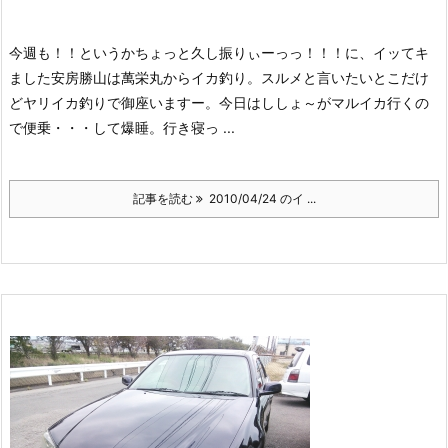
今週も！！というかちょっと久し振りぃーっっ！！！に、イッてキ
ました安房勝山は萬栄丸からイカ釣り。スルメと言いたいとこだけ
どヤリイカ釣りで御座いますー。
今日はししょ～がマルイカ行くの
で便乗・・・して爆睡。
行き寝っ ...
記事を読む
2010/04/24 のイ ...