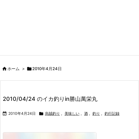

ホーム
>

2010年4月24日
2010/04/24 のイカ釣りin勝山萬栄丸

2010年4月24日

烏賊釣り
,
美味しい
,
酒
,
釣り
,
釣行記録