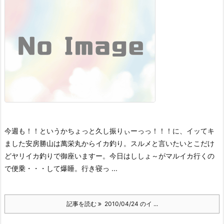
今週も！！というかちょっと久し振りぃーっっ！！！に、イッてキ
ました安房勝山は萬栄丸からイカ釣り。スルメと言いたいとこだけ
どヤリイカ釣りで御座いますー。
今日はししょ～がマルイカ行くの
で便乗・・・して爆睡。
行き寝っ ...
記事を読む
2010/04/24 のイ ...