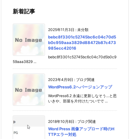
新着記事
2025年11月3日
:
未分類
bebc8f3301c52745bc6c04c70d5
b0c959aaa3829d88472b87c473
985ecc42016
bebc8f3301c52745bc6c04c70d5b0c9
59aaa3829 ...
2023年4月9日
:
ブログ関連
WordPress6.2へバージョンアップ
WordPress6.2 永遠に更新しなそう…と思
いきや、部屋を片付けたついでで ...
2018年10月8日
:
ブログ関連
Word Press 画像アップロード時のH
TTPエラー対処