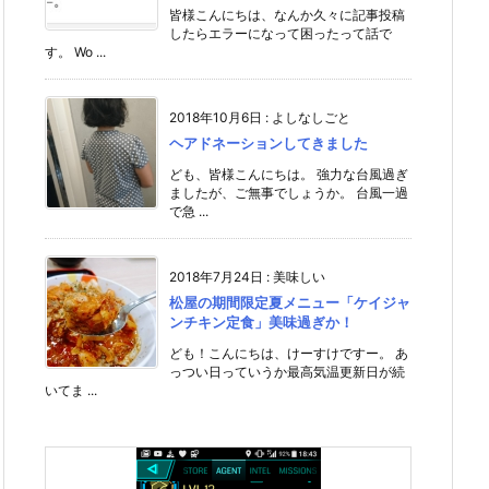
皆様こんにちは、なんか久々に記事投稿
したらエラーになって困ったって話で
す。 Wo ...
2018年10月6日
:
よしなしごと
ヘアドネーションしてきました
ども、皆様こんにちは。 強力な台風過ぎ
ましたが、ご無事でしょうか。 台風一過
で急 ...
2018年7月24日
:
美味しい
松屋の期間限定夏メニュー「ケイジャ
ンチキン定食」美味過ぎか！
ども！こんにちは、けーすけですー。 あ
っつい日っていうか最高気温更新日が続
いてま ...