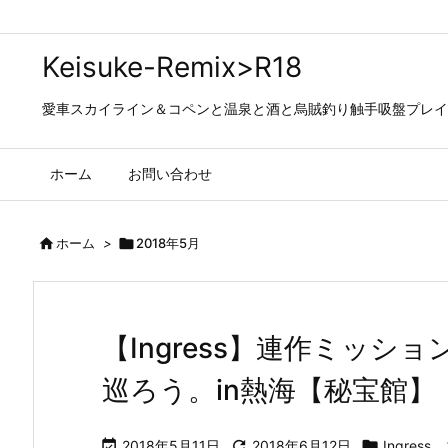
Keisuke-Remix>R18
愛車スカイライン＆コペンと温泉と酒と烏賊釣り触手吸盤プレイの日々…
ホーム
お問い合わせ

ホーム
>

2018年5月
【Ingress】連作ミッシ
巡ろう。in熱海【秘宝館】

2018年5月11日

2018年6月12日

Ingress
,