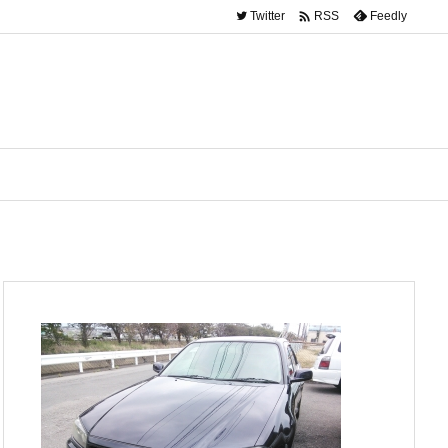

Twitter
Feedly
RSS