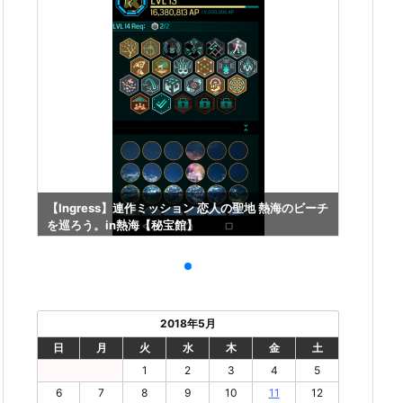
ーチ
【Ingress】連作ミッション 恋人の聖地 熱海のビーチ
【Ing
を巡ろう。in熱海【秘宝館】
を巡ろう
2018年5月
日
月
火
水
木
金
土
1
2
3
4
5
6
7
8
9
10
11
12