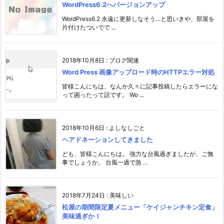
WordPress6.2へバージョンアップ
WordPress6.2 永遠に更新しなそう…と思いきや、部屋を
片付けたついでで ...
2018年10月8日
:
ブログ関連
Word Press 画像アップロード時のHTTPエラー対処
皆様こんにちは、なんか久々に記事投稿したらエラーにな
って困ったって話です。 Wo ...
2018年10月6日
:
よしなしごと
ヘアドネーションしてきました
ども、皆様こんにちは。 強力な台風過ぎましたが、ご無
事でしょうか。 台風一過で急 ...
2018年7月24日
:
美味しい
松屋の期間限定夏メニュー「ケイジャンチキン定食」
美味過ぎか！