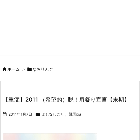

ホーム
>

なおりんぐ
【重症】2011 （希望的）脱！肩凝り宣言【末期】

2011年1月7日

よしなしごと
,
戦国ixa