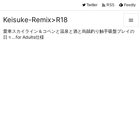

Twitter
Feedly
RSS
Keisuke-Remix>R18

愛車スカイライン＆コペンと温泉と酒と烏賊釣り触手吸盤プレイの

日々…for Adults仕様
メニュ

サイド

前へ

次へ

検索