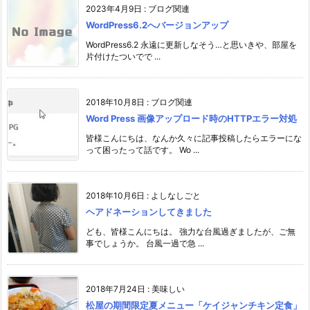
2023年4月9日
:
ブログ関連
WordPress6.2へバージョンアップ
WordPress6.2 永遠に更新しなそう…と思いきや、部屋を
片付けたついでで ...
2018年10月8日
:
ブログ関連
Word Press 画像アップロード時のHTTPエラー対処
皆様こんにちは、なんか久々に記事投稿したらエラーにな
って困ったって話です。 Wo ...
2018年10月6日
:
よしなしごと
ヘアドネーションしてきました
ども、皆様こんにちは。 強力な台風過ぎましたが、ご無
事でしょうか。 台風一過で急 ...
2018年7月24日
:
美味しい
松屋の期間限定夏メニュー「ケイジャンチキン定食」