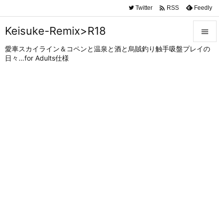

Twitter
Feedly
RSS
Keisuke-Remix>R18

愛車スカイライン＆コペンと温泉と酒と烏賊釣り触手吸盤プレイの

日々…for Adults仕様
メニュ

サイド

前へ

次へ

検索