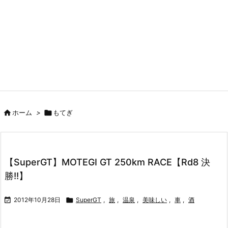

ホーム
>

もてぎ
【SuperGT】MOTEGI GT 250km RACE【Rd8 決
勝!!】

2012年10月28日

SuperGT
,
旅
,
温泉
,
美味しい
,
車
,
酒