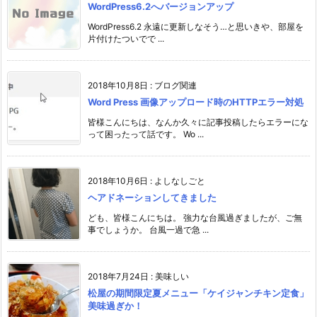
WordPress6.2へバージョンアップ
WordPress6.2 永遠に更新しなそう…と思いきや、部屋を
片付けたついでで ...
2018年10月8日
:
ブログ関連
Word Press 画像アップロード時のHTTPエラー対処
皆様こんにちは、なんか久々に記事投稿したらエラーにな
って困ったって話です。 Wo ...
2018年10月6日
:
よしなしごと
ヘアドネーションしてきました
ども、皆様こんにちは。 強力な台風過ぎましたが、ご無
事でしょうか。 台風一過で急 ...
2018年7月24日
:
美味しい
松屋の期間限定夏メニュー「ケイジャンチキン定食」
美味過ぎか！