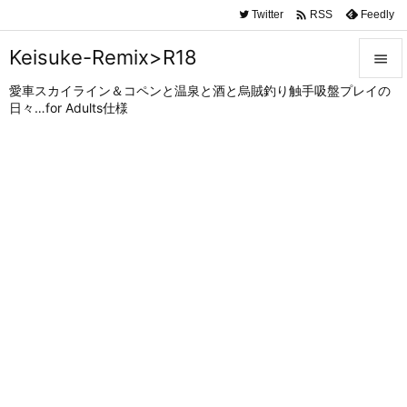

Twitter
Feedly
RSS
Keisuke-Remix>R18

愛車スカイライン＆コペンと温泉と酒と烏賊釣り触手吸盤プレイの

日々…for Adults仕様
メニュ

サイド

前へ

次へ

検索