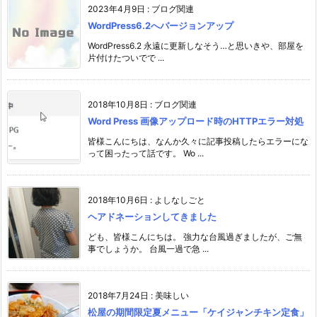
2023年4月9日
:
ブログ関連
WordPress6.2へバージョンアップ
WordPress6.2 永遠に更新しなそう…と思いきや、部屋を
片付けたついでで ...
2018年10月8日
:
ブログ関連
Word Press 画像アップロード時のHTTPエラー対処
皆様こんにちは、なんか久々に記事投稿したらエラーにな
って困ったって話です。 Wo ...
2018年10月6日
:
よしなしごと
ヘアドネーションしてきました
ども、皆様こんにちは。 強力な台風過ぎましたが、ご無
事でしょうか。 台風一過で急 ...
2018年7月24日
:
美味しい
松屋の期間限定夏メニュー「ケイジャンチキン定食」