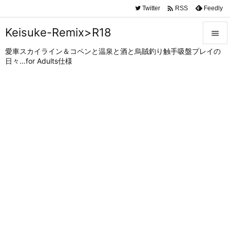

Twitter
Feedly
RSS
Keisuke-Remix>R18

愛車スカイライン＆コペンと温泉と酒と烏賊釣り触手吸盤プレイの

日々…for Adults仕様
メニュ

サイド

前へ

次へ

検索