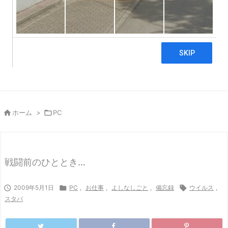

ホーム
>

PC
戦闘前のひととき…

2009年5月1日

PC
,
お仕事
,
よしなしごと
,
備忘録

ウイルス
,
スタバ