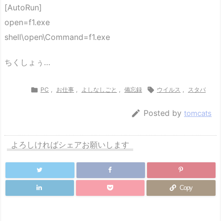
[AutoRun]
open=f1.exe
shell\open\Command=f1.exe
ちくしょぅ…

PC
,
お仕事
,
よしなしごと
,
備忘録

ウイルス
,
スタバ

Posted by
tomcats
よろしければシェアお願いします
Copy