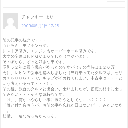
チャッキー
より:
2009年5月1日 17:28
前の記事の続きで・・・
もちろん、モノホンっす。
レストア済み、エンジンもオーバーホール済みです。
大学の卒論はＫＰＧＣ１０でした（マジかよ）。
その頃から、ずっと好きな車です。
昭和５２年に買う機会があったのですが（その当時は１２０万
円）、レビンの新車を購入しました（当時乗ってたクルマは、セリ
カ１６００ＧＴＶで、キャブがイカれてしまい、中古車は・・・と
いう考えがあって・・・）。
その後、数台のクルマと出会い、乗りましたが、初恋の相手に乗っ
てみたい・・・そんな気持ちです。
「け」、何かいやらしい事に振ろうとしてな～い？？？？
「誰と付き合おうが、お前の事を忘れた日はないぜ」、みたいなあ
～。
結構、一途なおっちゃんっす。