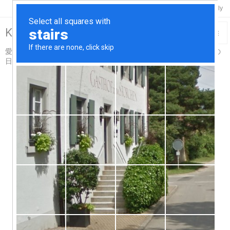

Twitter
Feedly
RSS
Keisuke-Remix>R18

愛車スカイライン＆コペンと温泉と酒と烏賊釣り触手吸盤プレイの

日々…for Adults仕様
メニュ

サイド

前へ

次へ

検索