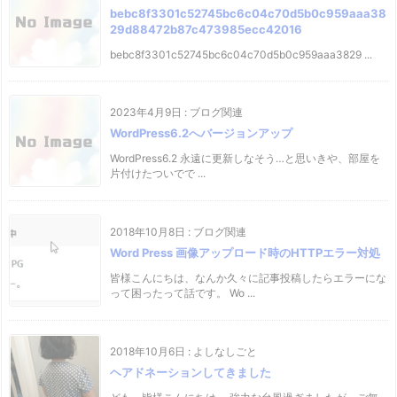
bebc8f3301c52745bc6c04c70d5b0c959aaa38
29d88472b87c473985ecc42016
bebc8f3301c52745bc6c04c70d5b0c959aaa3829 ...
2023年4月9日
:
ブログ関連
WordPress6.2へバージョンアップ
WordPress6.2 永遠に更新しなそう…と思いきや、部屋を
片付けたついでで ...
2018年10月8日
:
ブログ関連
Word Press 画像アップロード時のHTTPエラー対処
皆様こんにちは、なんか久々に記事投稿したらエラーにな
って困ったって話です。 Wo ...
2018年10月6日
:
よしなしごと
ヘアドネーションしてきました