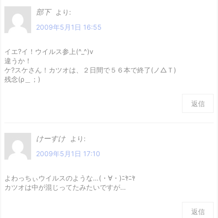
部下
より:
2009年5月1日 16:55
イエ?イ！ウイルス参上(^_^)v
違うか！
ケ?スケさん！カツオは、２日間で５６本で終了(ノ△Ｔ)
残念(ρ＿；)
返信
けーすけ
より:
2009年5月1日 17:10
よわっちぃウイルスのような…(・∀・)ﾆﾔﾆﾔ
カツオは中が混じってたみたいですが…
返信