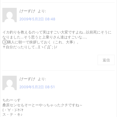
けーすけ
より:
2009年5月2日 08:48
イカ釣りを教えるのって実はすごい大変ですよね…以前死にそうに
なりました…そう思うと上乗りさん達はすごいな…。
③隣人に朝一で挨拶しておく（これ、大事）。
↑自分だったりして…Σヽ(ﾟДﾟ; )ﾉ
返信
けーすけ
より:
2009年5月2日 08:51
ちわーっす
桑原センセもそーとーやっちゃったクチですね～
(・∀・)ﾆﾔﾆﾔ
ス・テ・キ♪