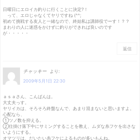
日曜日にエロイカ釣りに行くことに決定?！
って、エロじゃなくてヤリですね (^^;
初めて挑戦する友人と一緒なので、終始私は講師役でーす！？？
まわりの人に迷惑をかけずに釣りができれば良いのです
が・・・・・
返信
チャッキー
より:
2009年5月1日 22:30
ａｓａさん、こんばんは。
大丈夫っす。
ヤリイカは、そろそろ終盤なんで、あまり混まないと思いますよ。
心配なら、
①ツノ数を抑える。
②仕掛け落下中にサミングすることを教え、ムダな糸フケを出さな
いようにする。
オマツリは、だいたい糸フケによるものが多いもんね。