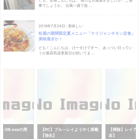
ども、皆様こんにちは。 強力な台風過ぎましたが、ご無
事でしょうか。 台風一過で急 ...
2018年7月24日
:
美味しい
松屋の期間限定夏メニュー「ケイジャンチキン定食」
美味過ぎか！
ども！こんにちは、けーすけですー。 あっつい日ってい
うか最高気温更新日が続いてま ...
-08.exeの周
【PC】ブル～レイようやく搭載
【掃除】レイア
【強化】
走】