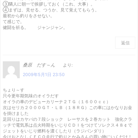
③隣人に朝一で挨拶しておく（これ、大事）。
④まずは、見せる、つうか、見て覚えてもらう。
最初から釣りをさせない。
て感じで。
健闘を祈る。 ジャンジャン。
返信
桑原 だす～ん
より:
2009年5月1日 23:50
ちょり～す
只今更年期気味のオイラだす
オイラの車のデビューカリーナ２ＴＧ（１６００ｃｃ）
次はセリカ２０００ＧＴ・ＬＢ（１８ＲＧ）この車にはかなりお金
を掛けました
足回りはカヤバの７段ショック レーサスを２巻カット 強化クラ
ッチで電気系は点火時期をいじりＣＤＩをつけてソレクス４８￠で
ジェットをいじり燃料を濃くしたり（ラジバンダリ）
今はおとなしくＥＣＯ走行で釣りとかみさんの買い物にいくだけ！