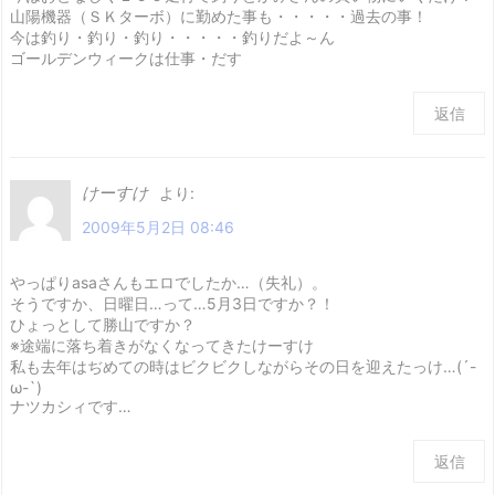
山陽機器（ＳＫターボ）に勤めた事も・・・・・過去の事！
今は釣り・釣り・釣り・・・・・釣りだよ～ん
ゴールデンウィークは仕事・だす
返信
けーすけ
より:
2009年5月2日 08:46
やっぱりasaさんもエロでしたか…（失礼）。
そうですか、日曜日…って…5月3日ですか？！
ひょっとして勝山ですか？
※途端に落ち着きがなくなってきたけーすけ
私も去年はぢめての時はビクビクしながらその日を迎えたっけ…(´-
ω-`)
ナツカシィです…
返信