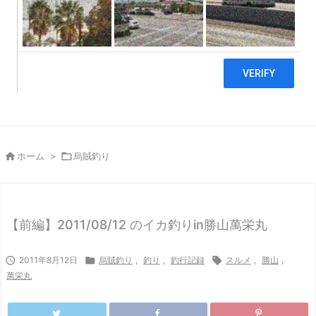

ホーム
>

烏賊釣り
【前編】2011/08/12 のイカ釣りin勝山萬栄丸

2011年8月12日

烏賊釣り
,
釣り
,
釣行記録

スルメ
,
勝山
,
萬栄丸