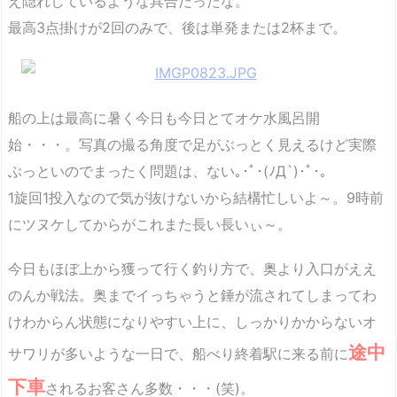
え隠れしているような具合だったな。
最高3点掛けが2回のみで、後は単発または2杯まで。
船の上は最高に暑く今日も今日とてオケ水風呂開
始・・・。写真の撮る角度で足がぶっとく見えるけど実際
ぶっといのでまったく問題は、ない｡･ﾟ･(ﾉД`)･ﾟ･｡
1旋回1投入なので気が抜けないから結構忙しいよ～。9時前
にツヌケしてからがこれまた長い長いぃ～。
今日もほぼ上から獲って行く釣り方で、奥より入口がええ
のんか戦法。奥までイっちゃうと錘が流されてしまってわ
けわからん状態になりやすい上に、しっかりかからないオ
途中
サワリが多いような一日で、船べり終着駅に来る前に
下車
されるお客さん多数・・・(笑)。