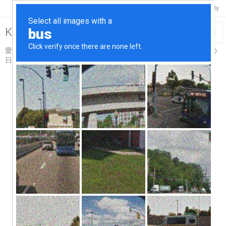

Twitter
Feedly
RSS
Keisuke-Remix>R18

愛車スカイライン＆コペンと温泉と酒と烏賊釣り触手吸盤プレイの

日々…for Adults仕様
メニュ

サイド

前へ

次へ

検索