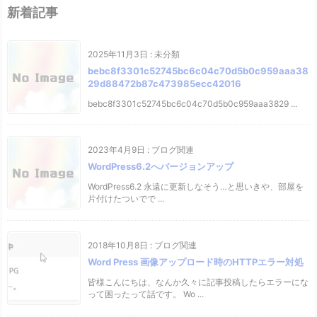
新着記事
2025年11月3日
:
未分類
bebc8f3301c52745bc6c04c70d5b0c959aaa38
29d88472b87c473985ecc42016
bebc8f3301c52745bc6c04c70d5b0c959aaa3829 ...
2023年4月9日
:
ブログ関連
WordPress6.2へバージョンアップ
WordPress6.2 永遠に更新しなそう…と思いきや、部屋を
片付けたついでで ...
2018年10月8日
:
ブログ関連
Word Press 画像アップロード時のHTTPエラー対処
皆様こんにちは、なんか久々に記事投稿したらエラーにな
って困ったって話です。 Wo ...