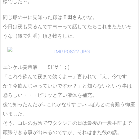
様でした～。
同じ船の中に見知った顔は
Ｔ田さん
かな。
今日は夜も乗るんですヨーって話してたらこれまたたいそ
うな（後で判明）頂き物をした。
ユンケル黄帝液！！Σ(´∀｀；)
「これ今飲んで夜まで効くよー」言われて「え、今です
か？今飲んじゃっていいですか？」と知らないという事は
恐ろしい・・・ピリッと辛い液体を補充。
後で知ったんだが…これかなりすごい…ほんとに有難う御座
いました。
そう、コレのお陰でワタクシこの日は最後の一歩手前まで
頑張りきる事が出来るのですが、それはまた後の話。