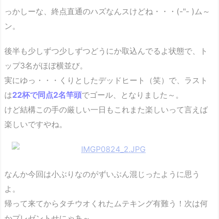
っかしーな、終点直通のハズなんスけどね・・・(-"- )ム～
ン。
後半も少しずつ少しずつどうにか取込んでるよ状態で、ト
ップ3名がほぼ横並び。
実にゆっ・・・くりとしたデッドヒート（笑）で、ラスト
は
22杯
で同点2名竿頭
でゴール、となりました～。
けど結構この手の厳しい一日もこれまた楽しいって言えば
楽しいですやね。
なんか今回は小ぶりなのがずいぶん混じったように思う
よ。
帰って来てからタチウオくれたムテキング有難う！次は何
かプレゼントせにゃあ～。