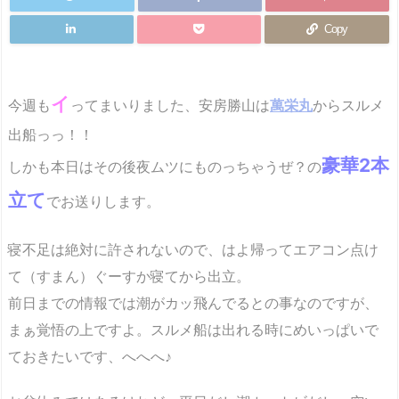
Copy
イ
今週も
ってまいりました、安房勝山は
萬栄丸
からスルメ
出船っっ！！
豪華2本
しかも本日はその後夜ムツにものっちゃうぜ？の
立て
でお送りします。
寝不足は絶対に許されないので、はよ帰ってエアコン点け
て（すまん）ぐーすか寝てから出立。
前日までの情報では潮がカッ飛んでるとの事なのですが、
まぁ覚悟の上ですよ。スルメ船は出れる時にめいっぱいで
ておきたいです、へへへ♪