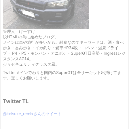
管理人：けーすけ
脱HTMLの為に始めたブログ。
メインは車や旅行が多いかも。雑食なのでキーワードは、酒・食べ
歩き・呑み歩き・イカ釣り・愛車HR34改・コペン・温泉ドライ
ブ・ P4・P5・モンハン・アニポケ・SuperGT日産勢・Ingressレジ
スタンスAG14。
少々セキュリティクラスタ風。
Twitterメインでわりと国内のSuperGTは全サーキット出掛けてま
す。宜しくお願いします。
Twitter TL
@keisuke_remixさんのツイート