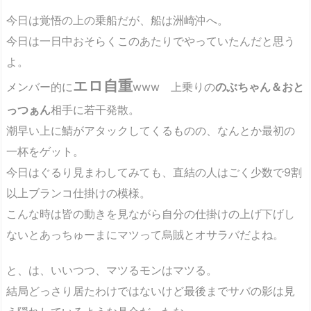
今日は覚悟の上の乗船だが、船は洲崎沖へ。
今日は一日中おそらくこのあたりでやっていたんだと思う
よ。
エロ自重
メンバー的に
www 上乗りの
のぶちゃん＆おと
っつぁん
相手に若干発散。
潮早い上に鯖がアタックしてくるものの、なんとか最初の
一杯をゲット。
今日はぐるり見まわしてみても、直結の人はごく少数で9割
以上ブランコ仕掛けの模様。
こんな時は皆の動きを見ながら自分の仕掛けの上げ下げし
ないとあっちゅーまにマツって烏賊とオサラバだよね。
と、は、いいつつ、マツるモンはマツる。
結局どっさり居たわけではないけど最後までサバの影は見