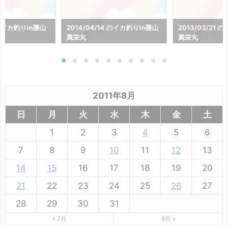
2 のイカ釣りin勝山
2014/04/14 のイカ釣りin勝山
2013/03/21
萬栄丸
萬栄丸
2011年8月
日
月
火
水
木
金
土
1
2
3
4
5
6
7
8
9
10
11
12
13
14
15
16
17
18
19
20
21
22
23
24
25
26
27
28
29
30
31
« 7月
9月 »