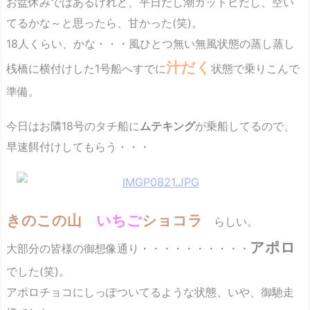
お盆休みではあるけれど、平日だし潮カットビだし、空い
てるかな～と思ったら、甘かった(笑)。
18人くらい、かな・・・風ひとつ無い無風状態の蒸し蒸し
汁だく
桟橋に横付けした1号船へすでに
状態で乗りこんで
準備。
今日はお隣18号のタチ船に
ムテキング
が乗船してるので、
早速餌付けしてもらう・・・
きのこの山
いちご
ショコラ
らしい。
アポロ
大部分の皆様の御想像通り・・・・・・・・・・
でした(笑)。
アポロチョコにしっぽついてるような状態、いや、御馳走