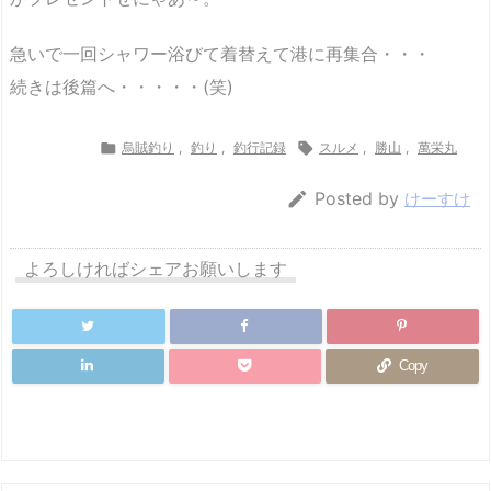
急いで一回シャワー浴びて着替えて港に再集合・・・
続きは後篇へ・・・・・(笑)

烏賊釣り
,
釣り
,
釣行記録

スルメ
,
勝山
,
萬栄丸

Posted by
けーすけ
よろしければシェアお願いします
Copy