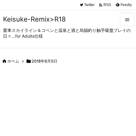

Twitter
Feedly
RSS
Keisuke-Remix>R18

愛車スカイライン＆コペンと温泉と酒と烏賊釣り触手吸盤プレイの

日々…for Adults仕様
メニュ

サイド

ホーム
>

2018年6月5日

前へ

次へ

検索