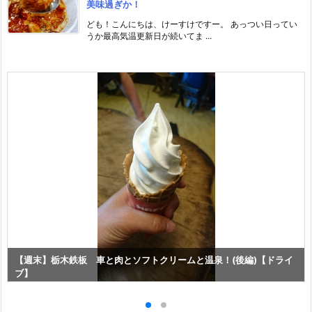
美味過ぎか！
ども！こんにちは、けーすけですー。 あっつい日ってい
うか最高気温更新日が続いてま ...
【週末】栃木鉄板 車と肉とソフトクリームと温泉！(後編)【ドライ
ブ】