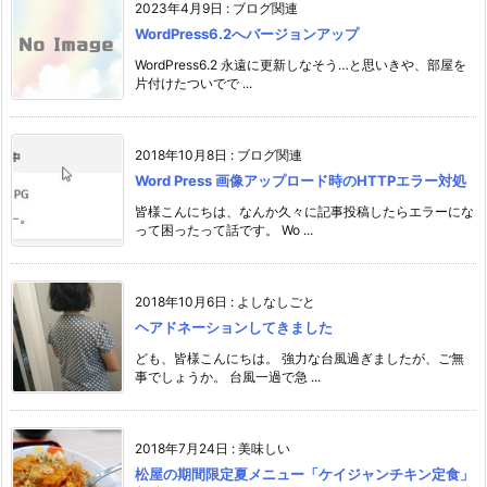
2023年4月9日
:
ブログ関連
WordPress6.2へバージョンアップ
WordPress6.2 永遠に更新しなそう…と思いきや、部屋を
片付けたついでで ...
2018年10月8日
:
ブログ関連
Word Press 画像アップロード時のHTTPエラー対処
皆様こんにちは、なんか久々に記事投稿したらエラーにな
って困ったって話です。 Wo ...
2018年10月6日
:
よしなしごと
ヘアドネーションしてきました
ども、皆様こんにちは。 強力な台風過ぎましたが、ご無
事でしょうか。 台風一過で急 ...
2018年7月24日
:
美味しい
松屋の期間限定夏メニュー「ケイジャンチキン定食」