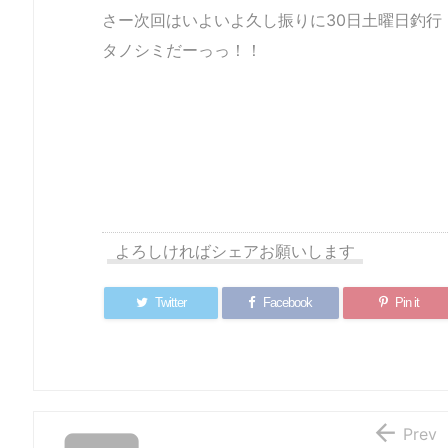
さー次回はいよいよ久し振りに30日土曜日釣行
タノシミだーっっ！！
よろしければシェアお願いします
Twitter
Facebook
Pin it

Prev