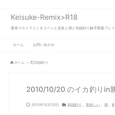
Keisuke-Remix>R18
愛車スカイライン＆コペンと温泉と酒と烏賊釣り触手吸盤プレイの日々…
ホーム
お問い合わせ

ホーム
>

烏賊釣り
2010/10/20 のイカ釣りi

2010年10月20日

烏賊釣り
,
美味しい
,
酒
,