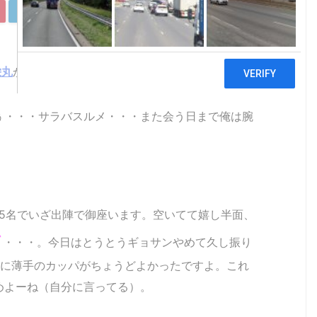
LinkedIn
Pocket
Copy
栄丸
からス・・・・ヤリイカ出船んんん～っ
ぅ・・・サラバスルメ・・・また会う日まで俺は腕
5名でいざ出陣で御座います。空いてて嬉し半面、
て
・・・。今日はとうとうギョサンやめて久し振り
上に薄手のカッパがちょうどよかったですよ。これ
めよーね（自分に言ってる）。