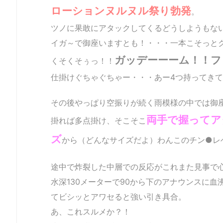
ローションヌルヌル祭り勃発
。
ツノに果敢にアタックしてくるどうしようもな
イガ～で御座いますとも！・・・一本こそっと
ガッデーーーム！！
フ
くそくそぅっ！！
仕掛けぐちゃぐちゃー・・・あー4つ持ってき
2013/03/21
2013/03/11
2012/09/02
2012/08/13
のイカ釣りin
のイカ釣りin
のイカ釣りin
のイカ釣りi
勝山萬栄丸
勝山萬栄丸
勝山萬栄丸
勝山萬栄丸
その後やっぱり空振りが続く雨模様の中では御
両手で握ってア
掛れば多点掛け、そこそこ
ズ
から（どんなサイズだよ）わんこのチン●レ
途中で炸裂した中層での反応がこれまた見事で
水深130メーターで90から下のアナウンスに血
てビシッとアワセると強い引き具合。
あ、これスルメか？！