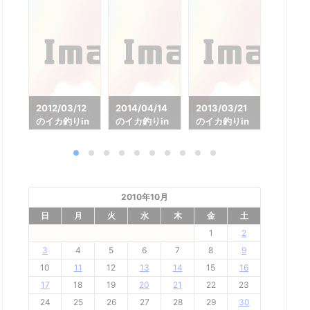
27
2012/03/12
2014/04/14
2013/03/21
2013/0
in
のイカ釣りin
のイカ釣りin
のイカ釣りin
のイカ釣
丸
勝山萬栄丸
勝山萬栄丸
勝山萬栄丸
勝山萬
2010年10月
日
月
火
水
木
金
土
1
2
3
4
5
6
7
8
9
10
11
12
13
14
15
16
17
18
19
20
21
22
23
24
25
26
27
28
29
30