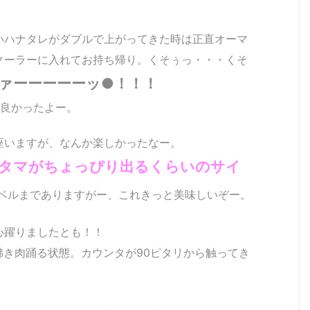
いハナタレがダブルで上がってきた時は正直オーマ
クーラーに入れてお持ち帰り。くそぅっ・・・くそ
ァーーーーーッ●！！！
て良かったよー。
2012/08/06
2012/07/19
2012/07/08
2012/03/
n
のイカ釣りin
のイカ釣りin
のイカ釣りin
のイカ釣り
勝山萬栄丸
勝山萬栄丸
勝山萬栄丸
勝山萬栄
座いますが、なんか楽しかったなー。
タマがちょっぴり出るくらいのサイ
ベルまでありますがー、これきっと美味しいぞー。
心躍りましたとも！！
沸き肉踊る状態。カウンタが90ピタリから触ってき