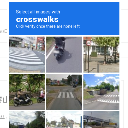
for Adults仕様
n勝山萬栄丸
釣り
,
釣行記録