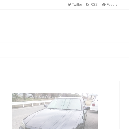

Twitter
Feedly
RSS