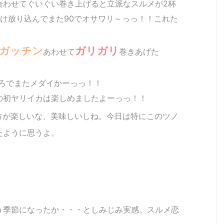
合わせてぐいぐい巻き上げると立派なスルメが2杯
け放り込んでまた90でオサワリ～っっ！！これた
ガッチン
ガリガリ
あわせて
巻きあげた
ころでまたメダイかーっっ！！
の初ヤリイカは楽しめましたよーっっ！！
方が楽しいな、美味しいしね。今日は特にこのツノ
たように思うよ。
う季節になったか・・・としみじみ実感。スルメ恋