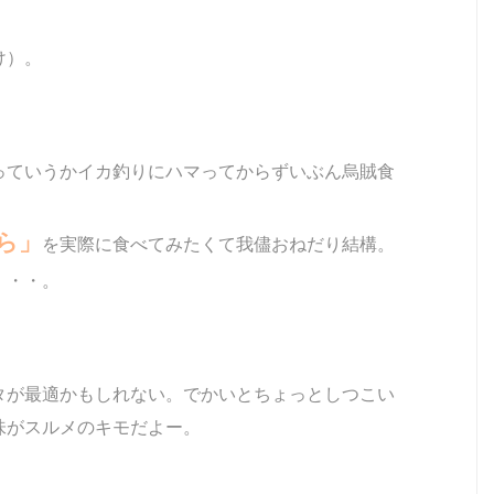
け）。
っていうかイカ釣りにハマってからずいぶん烏賊食
ら」
を実際に食べてみたくて我儘おねだり結構。
・・・。
タが最適かもしれない。でかいとちょっとしつこい
味がスルメのキモだよー。