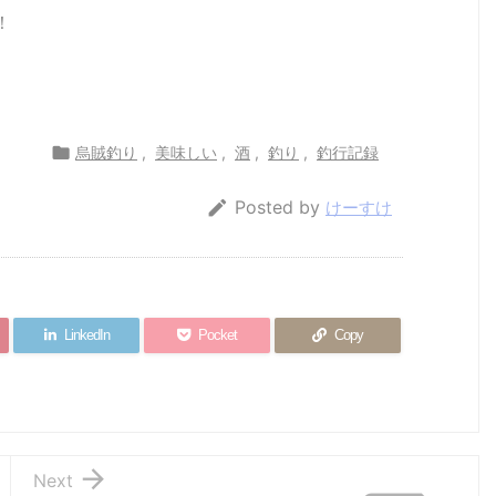
！

烏賊釣り
,
美味しい
,
酒
,
釣り
,
釣行記録

Posted by
けーすけ
LinkedIn
Pocket
Copy

Next