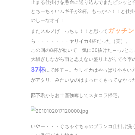
止まる仕掛けを懸命に送り込んでまたビシッと
とちーちゃいムギ子が2杯。もっかい！！と仕掛
のしーなオイ！
ガッチン
またスルメげーっちゅ！！と思って
ら・・・・・・・ヤリイカ4杯だった（笑）。
この回の8杯が効いて一気に30抜けた～っ♪と
大騒ぎしながら雨と思えない盛り上がりで今季
37杯
にて終了～。ヤリイカはやっぱり小さい
がアタリ、みたいなのはまったくもってなかっ
部下君
からお土産強奪してスタコラ帰宅。
いやー・・・ぐちゃぐちゃのブランコ仕掛け洗