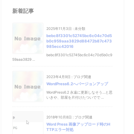
新着記事
2025年11月3日
:
未分類
bebc8f3301c52745bc6c04c70d5
b0c959aaa3829d88472b87c473
985ecc42016
bebc8f3301c52745bc6c04c70d5b0c9
59aaa3829 ...
2023年4月9日
:
ブログ関連
WordPress6.2へバージョンアップ
WordPress6.2 永遠に更新しなそう…と思
いきや、部屋を片付けたついでで ...
2018年10月8日
:
ブログ関連
Word Press 画像アップロード時のH
TTPエラー対処