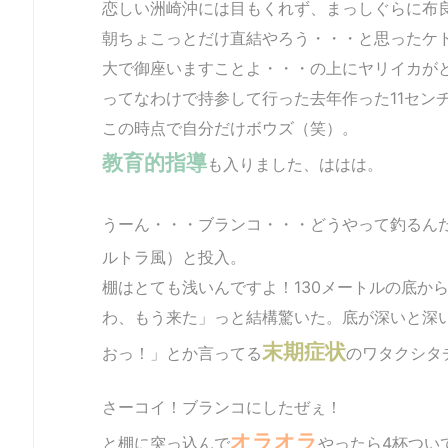
恋しい洲崎沖には目もくれず、まっしぐらに布
朝ちょこっとだけ直結やろう・・・と思ったケ
大で御座いますことよ・・・の上にヤリイカが
ってなわけで持参して行った去年作った11セン
この時点で自分だけボウズ（笑）。
教育的指導
も入りました、ははは。
うーん・・・ブランコ・・・どうやって釣るん
ルトラ風）と投入。
棚はとても浅いんですよ！130メートルの底か
わ、もう来た」っと結構驚いた。底が深いと深
末期症状
おっ！」とか言ってる
のワタクシタ
さーコイ！ブランコにしたぜぇ！
オラオラ
と棚に突っ込んで
やったら4杯つい