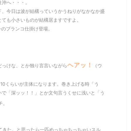
良沖へ・・・。
ド、今日は波が結構っていうかうねりがなかなか盛
とても小さいものが結構居ますですよ。
チのブランコ仕掛け登場。
ヘアッ！
だっけな、とか独り言言いながら
（ウ
ら10くらいが主体になります。巻き上げる時「う
いで「深ッッ！！」とか文句言うくせに浅いと「う
チ。
てきた。と思ったら一匹めっちゃちっちゃいスル