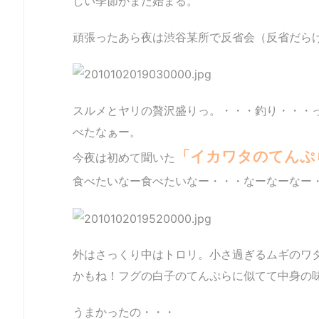
しい季節がまた始まる。
頑張ったあら夜は渋谷某所で反省会（反省だら
スルメとヤリの贅沢盛りっ。・・・釣り・・・
べたなぁー。
「イカワタのてんぷ
今夜は初めて聞いた
食べたいなー食べたいなー・・・なーなーなー
外はさっくり中はトロリ。小さ過ぎるムギのワ
かもね！フグの白子のてんぷらに似てて中身の
うまかったの・・・