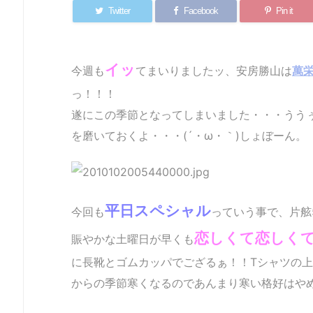
Twitter
Facebook
Pin it
イッ
今週も
てまいりましたッ、安房勝山は
萬
っ！！！
遂にこの季節となってしまいました・・・うう
を磨いておくよ・・・(´・ω・｀)しょぼーん。
平日スペシャル
今回も
っていう事で、片舷
恋しくて恋しく
賑やかな土曜日が早くも
に長靴とゴムカッパでござるぁ！！Tシャツの
からの季節寒くなるのであんまり寒い格好はや