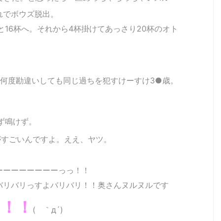
れでボウズ脱出。
16杯へ。それから4杯掛けてあっさり20杯のオト
何度勘違いしても同じ過ちを犯すけーすけ3●歳。
ず鳴けず。
がすごいんですよ。ええ、ヤツ。
ーーーーーーーーっっ！！
バリバリっすよバリバリ！！奥さんヌルヌルです
！！！
( ｀д´)