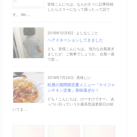
皆様こんにちは、なんか久々に記事投稿
したらエラーになって困ったって話で
す。 Wo ...
2018年10月6日
:
よしなしごと
ヘアドネーションしてきました
ども、皆様こんにちは。 強力な台風過ぎ
ましたが、ご無事でしょうか。 台風一過
で急 ...
2018年7月24日
:
美味しい
松屋の期間限定夏メニュー「ケイジャ
ンチキン定食」美味過ぎか！
ども！こんにちは、けーすけですー。 あ
っつい日っていうか最高気温更新日が続
いてま ...