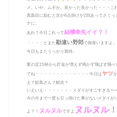
メ。いや、ムギか。良かった良かった・・・こ
真面目に励むと次が6点掛けが2回あってさくっと
ナに。
結構幸先イイ？！
あれ？今日これって
勘違い野郎
・・・・とまた
で御座いますよ。
今日もまたうっかり期待。
案の定25杯から貯金が増えず鳴かず飛ばず飛べ
ヤツ
でね・・・・・・・・・・・・・今日は
え？鮫島さん？鯖吉？
いえいえ・・・・・・・メダイがすごすぎるー
今の今まで一度も引っ掛けた事がないメダイが
ヌルヌル
ヌルヌル
よ？！
ですよ