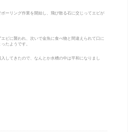
でボーリング作業を開始し、飛び散る石に交じってエビが
ずエビに襲われ、次いで金魚に食べ物と間違えられて口に
まったようです。
購入してきたので、なんとか水槽の中は平和になりまし