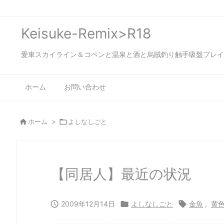
Keisuke-Remix>R18
愛車スカイライン＆コペンと温泉と酒と烏賊釣り触手吸盤プレイの日々…
ホーム
お問い合わせ

ホーム
>

よしなしごと
【同居人】最近の状況

2009年12月14日

よしなしごと

金魚
,
黄