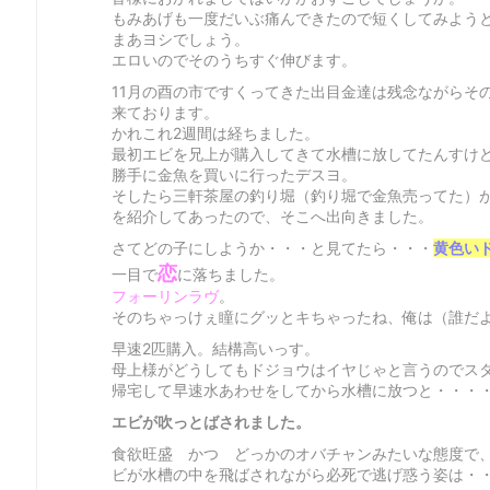
もみあげも一度だいぶ痛んできたので短くしてみよう
まあヨシでしょう。
エロいのでそのうちすぐ伸びます。
11月の酉の市ですくってきた出目金達は残念ながらそ
来ております。
かれこれ2週間は経ちました。
最初エビを兄上が購入してきて水槽に放してたんすけ
勝手に金魚を買いに行ったデスヨ。
そしたら三軒茶屋の釣り堀（釣り堀で金魚売ってた）
を紹介してあったので、そこへ出向きました。
さてどの子にしようか・・・と見てたら・・・
黄色い
恋
一目で
に落ちました。
フォーリンラヴ
。
そのちゃっけぇ瞳にグッとキちゃったね、俺は（誰だ
早速2匹購入。結構高いっす。
母上様がどうしてもドジョウはイヤじゃと言うのでス
帰宅して早速水あわせをしてから水槽に放つと・・・
エビが吹っとばされました
。
食欲旺盛 かつ どっかのオバチャンみたいな態度で
ビが水槽の中を飛ばされながら必死で逃げ惑う姿は・