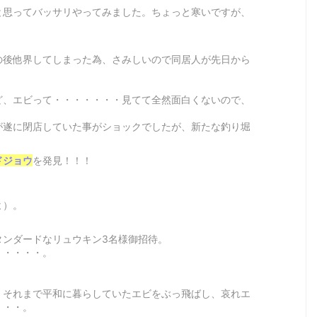
と思ってバッサリやってみました。ちょっと寒いですが、
の後他界してしまった為、さみしいので同居人が先日から
ど、エビって・・・・・・・見てて全然面白くないので、
が遂に閉店していた事がショックでしたが、新たな釣り堀
ドジョウ
を発見！！！
よ）。
タンダードなリュウキン3名様御招待。
・・・・・。
、それまで平和に暮らしていたエビをぶっ飛ばし、哀れエ
・・・。