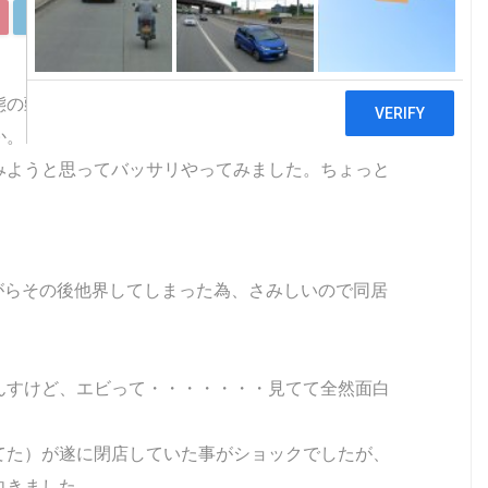
LinkedIn
Pocket
Copy
態の頭のけーすけで、ございます。
か。
みようと思ってバッサリやってみました。ちょっと
がらその後他界してしまった為、さみしいので同居
んすけど、エビって・・・・・・・見てて全然面白
。
てた）が遂に閉店していた事がショックでしたが、
向きました。