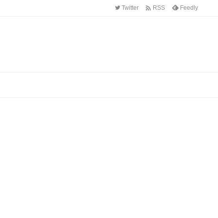

Twitter
Feedly
RSS