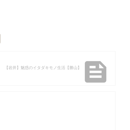

【岩井】魅惑のイタダキモノ生活【勝山】