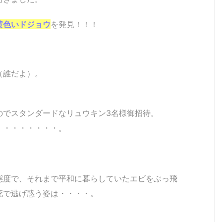
黄色いドジョウ
を発見！！！
（誰だよ）。
のでスタンダードなリュウキン3名様御招待。
・・・・・・・・。
態度で、それまで平和に暮らしていたエビをぶっ飛
死で逃げ惑う姿は・・・・。