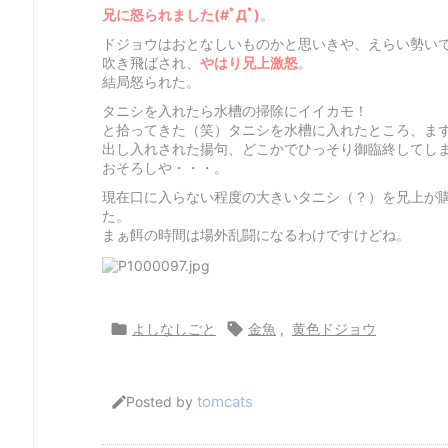
兄に怒られました(#ﾟДﾟ)
。
ドジョウはおとなしいものかと思いきや、えらい勢い
吹き飛ばされ、
やはり兄上激怒
。
結局怒られた。
タニシを入れたら水槽の掃除にイイカモ！
と拾ってきた（笑）タニシを水槽に入れたところ、ま
出し入れされた揚句、どこかでひっそり御臨終してし
おそろしや・・・
。
現在口に入らない程度の大きいタニシ（？）を兄上が
た。
まぁ餌の時間は場外乱闘になるわけですけどね。

よしなしごと

金魚
,
黄色ドジョウ
tomcats

Posted by