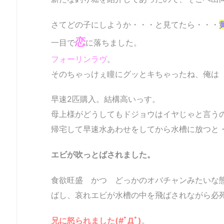
さてどの子にしようか・・・と見てたら・・・
恋
一目で
に落ちました。
フォーリンラヴ
。
そのちゃっけぇ瞳にグッとキちゃったね、俺は
早速2匹購入。結構高いっす。
母上様がどうしてもドジョウはイヤじゃと言う
帰宅して早速水あわせをしてから水槽に放つと
エビが吹っとばされました
。
食欲旺盛 かつ どっかのオバチャンみたいな
ばし、哀れエビが水槽の中を飛ばされながら必
兄に怒られました(#ﾟДﾟ)
。