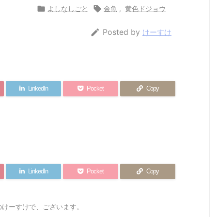

よしなしごと

金魚
,
黄色ドジョウ

Posted by
けーすけ
LinkedIn
Pocket
Copy
LinkedIn
Pocket
Copy
のけーすけで、ございます。