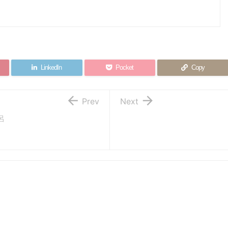
LinkedIn
Pocket
Copy


Prev
Next
呂