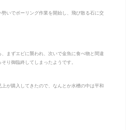
い勢いでボーリング作業を開始し、飛び散る石に交
ろ、まずエビに襲われ、次いで金魚に食べ物と間違
っそり御臨終してしまったようです。
兄上が購入してきたので、なんとか水槽の中は平和
。