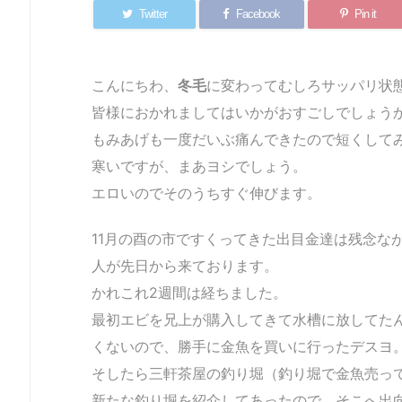
Twitter
Facebook
Pin it
こんにちわ、
冬毛
に変わってむしろサッパリ状
皆様におかれましてはいかがおすごしでしょう
もみあげも一度だいぶ痛んできたので短くして
寒いですが、まあヨシでしょう。
エロいのでそのうちすぐ伸びます。
11月の酉の市ですくってきた出目金達は残念な
人が先日から来ております。
かれこれ2週間は経ちました。
最初エビを兄上が購入してきて水槽に放してた
くないので、勝手に金魚を買いに行ったデスヨ
そしたら三軒茶屋の釣り堀（釣り堀で金魚売っ
新たな釣り堀を紹介してあったので、そこへ出