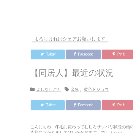
よろしければシェアお願いします
Twitter
Facebook
Pin it
【同居人】最近の状況

よしなしごと

金魚
,
黄色ドジョウ
Twitter
Facebook
Pin it
こんにちわ、
冬毛
に変わってむしろサッパリ状態の頭
皆様におかれましてはいかがおすごしでしょうか。