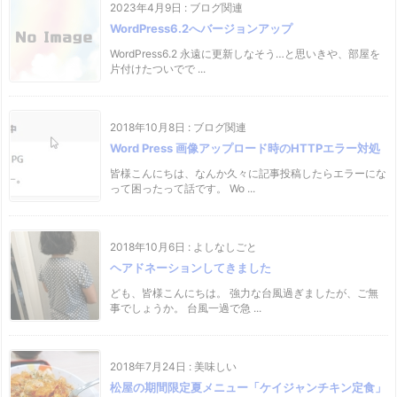
2023年4月9日
:
ブログ関連
WordPress6.2へバージョンアップ
WordPress6.2 永遠に更新しなそう…と思いきや、部屋を
片付けたついでで ...
2018年10月8日
:
ブログ関連
Word Press 画像アップロード時のHTTPエラー対処
皆様こんにちは、なんか久々に記事投稿したらエラーにな
って困ったって話です。 Wo ...
2018年10月6日
:
よしなしごと
ヘアドネーションしてきました
ども、皆様こんにちは。 強力な台風過ぎましたが、ご無
事でしょうか。 台風一過で急 ...
2018年7月24日
:
美味しい
松屋の期間限定夏メニュー「ケイジャンチキン定食」