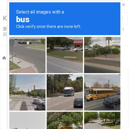

Twitter
Feedly
RSS
Keisuke-Remix>R18

愛車スカイライン＆コペンと温泉と酒と烏賊釣り触手吸盤プレイの

日々…for Adults仕様
メニュ

サイド

ホーム
>

釣り

前へ

次へ

検索