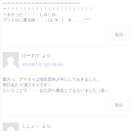
ーーーーーーーーーーーーーーーーーーー
ー！！！！！！！！！！！！！！！！！！！！！
うまかった・・・・しみじみ。
ブリトロに勝る味・・・(人´∀｀)．☆．。．:*･ﾟ
返信
けーすけ
より:
2010年1月13日 09:40
親方っ、アマダイは現在昆布〆中にしておきました。
明日あたり頂けそうです！
ということで・・・お江戸へ搬送してもらいました（笑）。
返信
ししょ～
より: