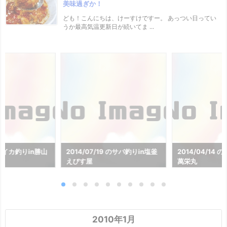
美味過ぎか！
ども！こんにちは、けーすけですー。 あっつい日ってい
うか最高気温更新日が続いてま ...
8 のイカ釣りin勝山
2014/07/19 のサバ釣りin塩釜
2014/04/14
えびす屋
萬栄丸
2010年1月