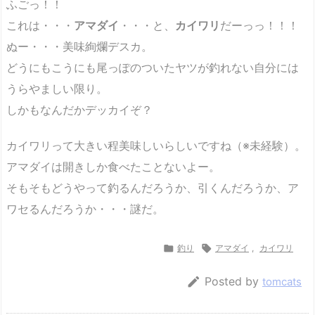
ふごっ！！
これは・・・
アマダイ
・・・と、
カイワリ
だーっっ！！！
ぬー・・・美味絢爛デスカ。
どうにもこうにも尾っぽのついたヤツが釣れない自分には
うらやましい限り。
しかもなんだかデッカイぞ？
カイワリって大きい程美味しいらしいですね（※未経験）。
アマダイは開きしか食べたことないよー。
そもそもどうやって釣るんだろうか、引くんだろうか、ア
ワセるんだろうか・・・謎だ。

釣り

アマダイ
,
カイワリ

Posted by
tomcats