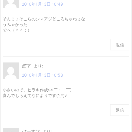
2010年1月13日 10:49
そんじょそこらのシマアジどころぢゃねぇな
うみゃかった
でへ（＾＾；）
返信
部下
より:
2010年1月13日 10:53
小さいので、ヒラキ作成中(￣・・￣)
喜んでもらえてなによりです(^_^)v
返信
けーすけ
より: