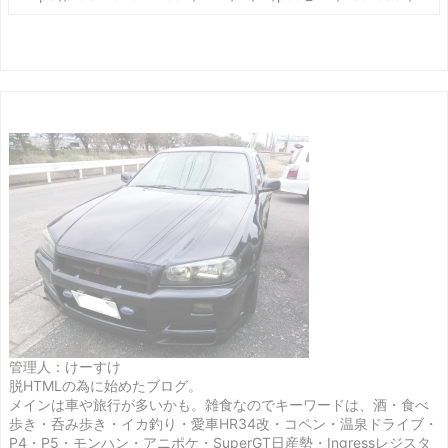
管理人：けーすけ
脱HTMLの為に始めたブログ。
メインは車や旅行が多いかも。雑食なのでキーワードは、酒・食べ
歩き・呑み歩き・イカ釣り・愛車HR34改・コペン・温泉ドライブ・
P4・P5・モンハン・アニポケ・SuperGT日産勢・Ingressレジスタ