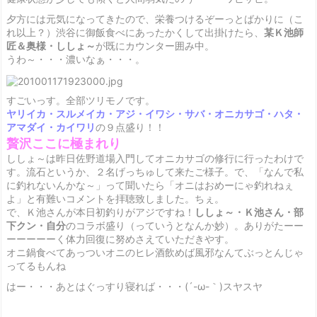
夕方には元気になってきたので、栄養つけるぞーっとばかりに（こ
れ以上？）渋谷に御飯食べにあったかくして出掛けたら、
某Ｋ池師
匠＆奥様・ししょ～
が既にカウンター囲み中。
うわ～・・・濃いなぁ・・・。
すごいっす
。全部ツリモノです。
ヤリイカ・スルメイカ・アジ・イワシ・サバ・オニカサゴ・ハタ・
アマダイ・カイワリ
の９点盛り！！
贅沢ここに極まれり
ししょ～は昨日佐野道場入門してオニカサゴの修行に行ったわけで
す。流石というか、２名げっちゅして来たご様子
。で、「なんで私
に釣れないんかな～」って聞いたら「オニはおめーにゃ釣れねぇ
よ」と有難いコメントを拝聴致しました
。ちぇ。
で、Ｋ池さんが本日初釣りがアジですね！
ししょ～・Ｋ池さん・部
下クン・自分
のコラボ盛り（っていうとなんか妙）。ありがたーー
ーーーーーく体力回復に努めさえていただきやす。
オニ鍋食べてあっついオニのヒレ酒飲めば風邪なんてぶっとんじゃ
ってるもんね
はー・・・あとはぐっすり寝れば・・・(´-ω-｀)スヤスヤ