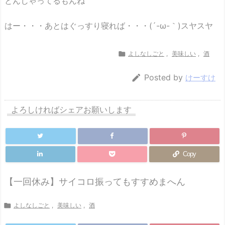
とんじゃってるもんね
はー・・・あとはぐっすり寝れば・・・(´-ω-｀)スヤスヤ

よしなしごと
,
美味しい
,
酒

Posted by
けーすけ
よろしければシェアお願いします
Copy
【一回休み】サイコロ振ってもすすめまへん

よしなしごと
,
美味しい
,
酒