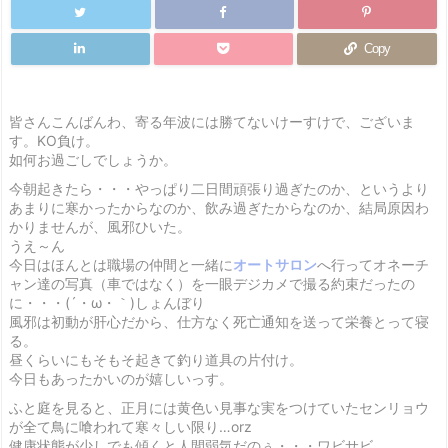
Copy
皆さんこんばんわ、寄る年波には勝てないけーすけで、ございま
す。KO負け。
如何お過ごしでしょうか。
今朝起きたら・・・やっぱり二日間頑張り過ぎたのか、というより
あまりに寒かったからなのか、飲み過ぎたからなのか、結局原因わ
かりませんが、風邪ひいた。
うえ～ん
今日はほんとは職場の仲間と一緒に
オートサロン
へ行ってオネーチ
ャン達の写真（車ではなく）を一眼デジカメで撮る約束だったの
に・・・(´・ω・｀)しょんぼり
風邪は初動が肝心だから、仕方なく死亡通知を送って栄養とって寝
る。
昼くらいにもそもそ起きて釣り道具の片付け。
今日もあったかいのが嬉しいっす
。
ふと庭を見ると、正月には黄色い見事な実をつけていたセンリョウ
が全て鳥に喰われて寒々しい限り…orz
健康状態が少しでも傾くと人間弱気だのぅ・・・ワビサビ。