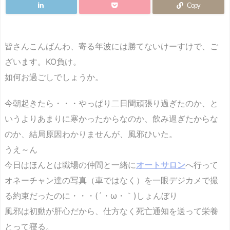
Copy
皆さんこんばんわ、寄る年波には勝てないけーすけで、ご
ざいます。KO負け。
如何お過ごしでしょうか。
今朝起きたら・・・やっぱり二日間頑張り過ぎたのか、と
いうよりあまりに寒かったからなのか、飲み過ぎたからな
のか、結局原因わかりませんが、風邪ひいた。
うえ～ん
今日はほんとは職場の仲間と一緒に
オートサロン
へ行って
オネーチャン達の写真（車ではなく）を一眼デジカメで撮
る約束だったのに・・・(´・ω・｀)しょんぼり
風邪は初動が肝心だから、仕方なく死亡通知を送って栄養
とって寝る。