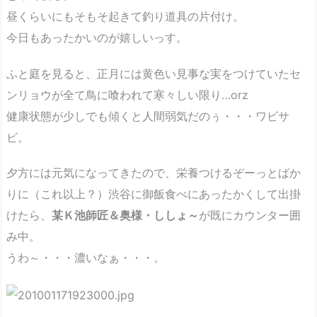
昼くらいにもそもそ起きて釣り道具の片付け。
今日もあったかいのが嬉しいっす
。
ふと庭を見ると、正月には黄色い見事な実をつけていたセ
ンリョウが全て鳥に喰われて寒々しい限り…orz
健康状態が少しでも傾くと人間弱気だのぅ・・・ワビサ
ビ。
夕方には元気になってきたので、栄養つけるぞーっとばか
りに（これ以上？）渋谷に御飯食べにあったかくして出掛
けたら、
某Ｋ池師匠＆奥様・ししょ～
が既にカウンター囲
み中。
うわ～・・・濃いなぁ・・・。