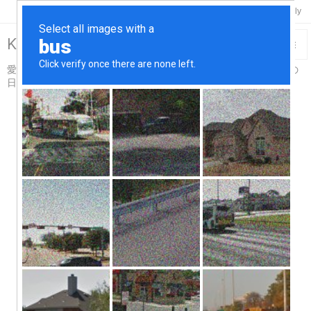

Twitter
Feedly
RSS
Keisuke-Remix>R18

愛車スカイライン＆コペンと温泉と酒と烏賊釣り触手吸盤プレイの

日々…for Adults仕様
メニュ

サイド

前へ

次へ

検索