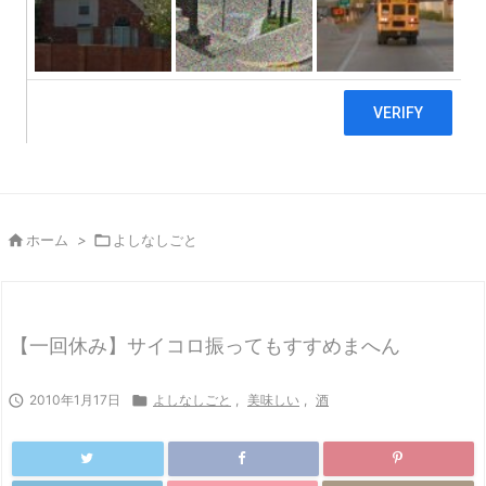

ホーム
>

よしなしごと
【一回休み】サイコロ振ってもすすめまへん

2010年1月17日

よしなしごと
,
美味しい
,
酒