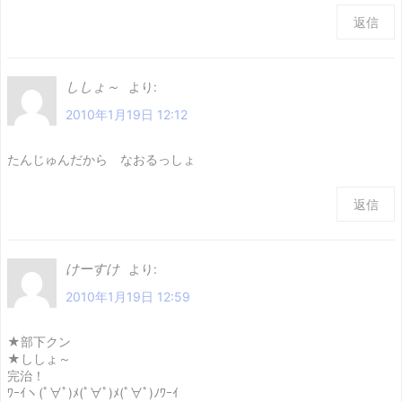
返信
ししょ～
より:
2010年1月19日 12:12
たんじゅんだから なおるっしょ
返信
けーすけ
より:
2010年1月19日 12:59
★部下クン
★ししょ～
完治！
ﾜｰｲヽ(ﾟ∀ﾟ)ﾒ(ﾟ∀ﾟ)ﾒ(ﾟ∀ﾟ)ﾉﾜｰｲ