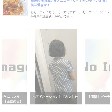
松屋の期間限定夏メニュー「ケイジャンチキン定食」
美味過ぎか！
ども！こんにちは、けーすけですー。 あっつい日っていう
か最高気温更新日が続いてま ...
】＊たんじょう
ヘアドネーションしてきました
【衝撃】ピーラ
う＊【王様の日】