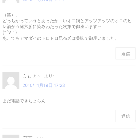
（笑）。
どっちかっていうとあったか～いオニ鍋とアッツアッツのオニのヒ
レ酒が五臓六腑に染みわたった次第で御座います～
(*´∀｀)
あ、でもアマダイのトロトロ昆布〆は美味で御座いました。
返信
ししょ～
より:
2010年1月19日 17:23
まだ電話できちょらん
返信