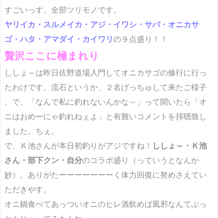
すごいっす
。全部ツリモノです。
ヤリイカ・スルメイカ・アジ・イワシ・サバ・オニカサ
ゴ・ハタ・アマダイ・カイワリ
の９点盛り！！
贅沢ここに極まれり
ししょ～は昨日佐野道場入門してオニカサゴの修行に行っ
たわけです。流石というか、２名げっちゅして来たご様子
。で、「なんで私に釣れないんかな～」って聞いたら「オ
ニはおめーにゃ釣れねぇよ」と有難いコメントを拝聴致し
ました
。ちぇ。
で、Ｋ池さんが本日初釣りがアジですね！
ししょ～・Ｋ池
さん・部下クン・自分
のコラボ盛り（っていうとなんか
妙）。ありがたーーーーーーーく体力回復に努めさえてい
ただきやす。
オニ鍋食べてあっついオニのヒレ酒飲めば風邪なんてぶっ