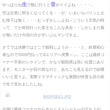
生
音
やっぱりね
で観に行くと
がイイよね・・・・。
空は次第に明るくなってくる・・が、いまいちバリッと止
む様子は無く・・・むっずかしぃよね～こういう天気の時
って、てか前回行った富士もこんな具合・・しかしまだ風
が無いだけ今回の方がずいぶんマシですよ。
さてでは決勝ではどこで観戦しようか・・・と、鈴鹿初心
者なので1500円払ってQエリアへ突撃～ぃ。ここは最終コ
ーナー手前のシケインで、かなり観戦席は高い位置にあり
ます。モニターが目の前なのと、あちこち見えるので結構
いいと思うよ。実際ドラマティックな展開が何度も目の前
で生で見れましたしね。
左側は最終コーナーからホームストレートへの立ち上が