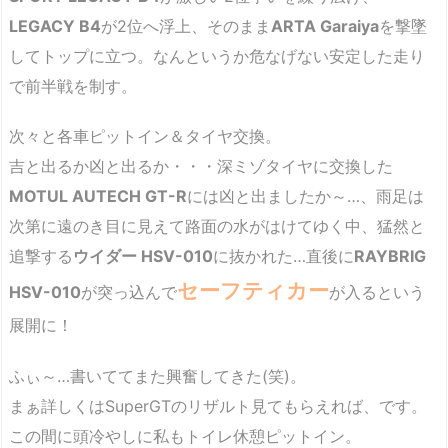
LEGACY B4
が2位へ浮上、そのまま
ARTA Garaiya
を撃墜
してトップに立つ。なんというか危なげない安定した走り
で前半戦を制す。
次々と各車ピットイン＆タイヤ交換。
吉と出るか凶と出るか・・・深ミゾタイヤに交換した
MOTUL AUTECH GT-R
には凶と出ましたか～…、雨足は
次第に遠のき目に見えて路面の水がはけてゆく中、猛然と
追撃する
ウイダー HSV-010
に抜かれた…直後に
RAYBRIG
セーフティカー
HSV-010
が突っ込んで
が入るという
展開に！
ふぃ～…書いててまた興奮してきた(笑)。
まぁ詳しくはSuperGTのリザルト見てもらえれば、です。
この間に頭冷やしに私もトイレ休憩ピットイン。