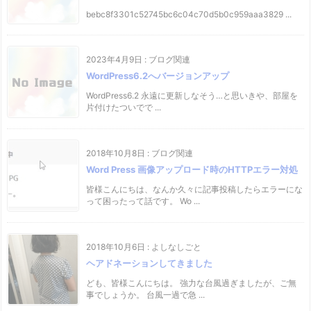
bebc8f3301c52745bc6c04c70d5b0c959aaa3829 ...
2023年4月9日
:
ブログ関連
WordPress6.2へバージョンアップ
WordPress6.2 永遠に更新しなそう…と思いきや、部屋を
片付けたついでで ...
2018年10月8日
:
ブログ関連
Word Press 画像アップロード時のHTTPエラー対処
皆様こんにちは、なんか久々に記事投稿したらエラーにな
って困ったって話です。 Wo ...
2018年10月6日
:
よしなしごと
ヘアドネーションしてきました
ども、皆様こんにちは。 強力な台風過ぎましたが、ご無
事でしょうか。 台風一過で急 ...