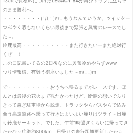
130Rで真横INにつけた
LEGACY B4
が再びトップに立ちそ
のまま勝利へ。
・・・・・・・・(´Д｀)ﾊｧ…もうなんていうか、ツイッター
つぶやく暇もないくらい最後まで緊張と興奮のレースでし
た…。
鈴鹿最高・・・・・・・・・・また行きたいーまた絶対行
くぜー！！
この日記書いてるの2日後なのに興奮冷めやらずwww
つり情報様、有難う御座いました～m(_ _)m
で・・・・・・・・・おうちへ帰るまでがレースです。ほ
んとは最後の花火まで観たかったけど、断腸の想いでふり
きって急ぎ駐車場から脱走。トラックやらバスやらで込み
合う高速道路へ乗って行きはよいよい帰りはツライ～日帰
り鈴鹿サーキット、でした。午前1時過ぎくらいに帰ってき
たかな～往復約800km、日帰りの走行距離更新したかも。