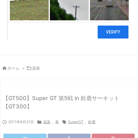

ホーム
>

温泉
【GT500】Super GT 第5戦 in 鈴鹿サーキット
【GT300】

2011年8月21日

温泉
,
車

SuperGT
,
鈴鹿