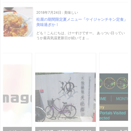
2018年7月24日
:
美味しい
松屋の期間限定夏メニュー「ケイジャンチキン定食」
美味過ぎか！
ども！こんにちは、けーすけですー。 あっつい日ってい
うか最高気温更新日が続いてま ...