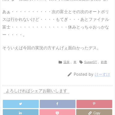
あぁ・・・・・・・・・・次の富士とその次のオートポリ
スは行かれないけど・・・・もてぎ・・・あとファイナル
富士・・・・・・・・・・・・・・休みとっちゃおっかな
ー・・・・。
そういえば今回の実況の方すんげぇ面白かったデス。

温泉
,
車

SuperGT
,
鈴鹿

Posted by
けーすけ
よろしければシェアお願いします
Copy