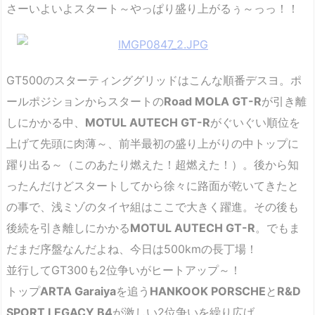
さーいよいよスタート～やっぱり盛り上がるぅ～っっ！！
GT500のスターティンググリッドはこんな順番デスヨ。ポ
ールポジションからスタートの
Road MOLA GT-R
が引き離
しにかかる中、
MOTUL AUTECH GT-R
がぐいぐい順位を
上げて先頭に肉薄～、前半最初の盛り上がりの中トップに
躍り出る～（このあたり燃えた！超燃えた！）。後から知
ったんだけどスタートしてから徐々に路面が乾いてきたと
の事で、浅ミゾのタイヤ組はここで大きく躍進。その後も
後続を引き離しにかかる
MOTUL AUTECH GT-R
。でもま
だまだ序盤なんだよね、今日は500kmの長丁場！
並行してGT300も2位争いがヒートアップ～！
トップ
ARTA Garaiya
を追う
HANKOOK PORSCHE
と
R&D
SPORT LEGACY B4
が激しい2位争いを繰り広げ、