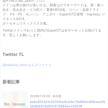
脱HTMLの為に始めたブログ。
メインは車や旅行が多いかも。雑食なのでキーワードは、酒・食べ
歩き・呑み歩き・イカ釣り・愛車HR34改・コペン・温泉ドライ
ブ・ P4・P5・モンハン・アニポケ・SuperGT日産勢・Ingressレジ
スタンスAG14。
少々セキュリティクラスタ風。
Twitterメインでわりと国内のSuperGTは全サーキット出掛けてま
す。宜しくお願いします。
Twitter TL
@keisuke_remixさんのツイート
新着記事
2025年11月3日
:
未分類
bebc8f3301c52745bc6c04c70d5b0c959aaa38
29d88472b87c473985ecc42016