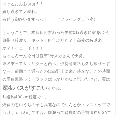
げっとおおおぉぉ！！
嬉し過ぎて大暴れ。
有難う御座いますっっ！！！（フライング土下座）
ということで、本日日付変わった午前0時過ぎに家を出発、
目指せ鈴鹿サーキット！何年ぶりだ？！高校の時以来
か？！イェーイ！！！
もっちろーん今日は愛車1号スカさんで出発。
東名乗ってサクサクっと西へ、伊勢湾道路も久し振りっす
なー、前回ここ通ったのは高野山に来た時かな。この時間
の高速道路ってトラックばっかりかなと思ったけど、実は
深夜バスがすごい
んやね。
片道約400km程度です。
燃費の悪いうちの子も高速なのでなんとかノンストップで
行けちゃうわけですね。腹減って鈴鹿ICの手前御在所SAで