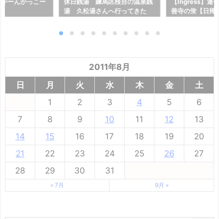
んかーんがっこー
休日銭湯 練馬区桜台の温泉銭
【Ingress】
湯 久松湯さんへ行ってきた
善寺の蛍【日帰
2011年8月
日
月
火
水
木
金
土
1
2
3
4
5
6
7
8
9
10
11
12
13
14
15
16
17
18
19
20
21
22
23
24
25
26
27
28
29
30
31
« 7月
9月 »