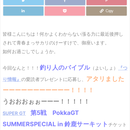
Copy
皆様こんにちは！何かよくわからない漲る力に最近後押し
されて青春まっサカリのけーすけで、御座います。
如何お過ごしでしょうか。
釣り人のバイブル
今回なんと！！！
（よいしょ）
『つ
アタリました
り情報』
の愛読者プレゼントに応募し、
ーーーーーーーーーーー！！！！
うおおおぉぉーーー！！！！！
第5戦 PokkaGT
SUPER GT
SUMMERSPECIAL in 鈴鹿サーキット
チケット