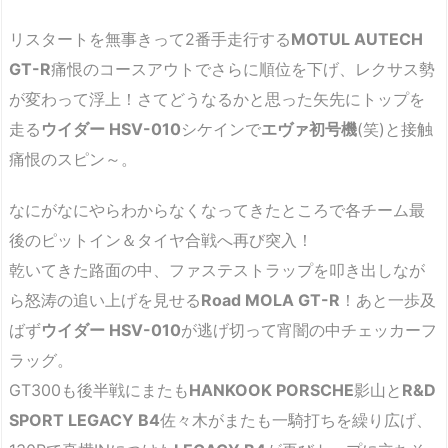
リスタートを無事きって2番手走行する
MOTUL AUTECH
GT-R
痛恨のコースアウトでさらに順位を下げ、レクサス勢
が変わって浮上！さてどうなるかと思った矢先にトップを
走る
ウイダー HSV-010
シケインで
エヴァ初号機
(笑)と接触
痛恨のスピン～。
なにがなにやらわからなくなってきたところで各チーム最
後のピットイン＆タイヤ合戦へ再び突入！
乾いてきた路面の中、ファステストラップを叩き出しなが
ら怒涛の追い上げを見せる
Road MOLA GT-R
！あと一歩及
ばず
ウイダー HSV-010
が逃げ切って宵闇の中チェッカーフ
ラッグ。
GT300も後半戦にまたも
HANKOOK PORSCHE
影山と
R&D
SPORT LEGACY B4
佐々木がまたも一騎打ちを繰り広げ、