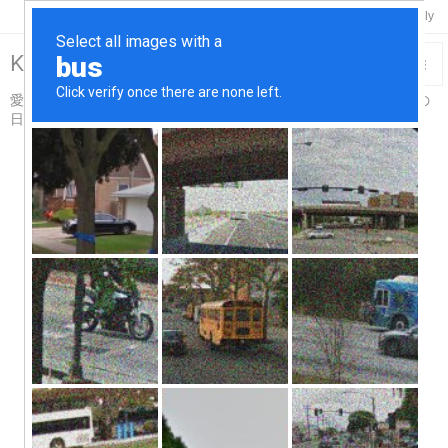

Twitter
Feedly
RSS
Keisuke-Remix>R18

愛車スカイライン＆コペンと温泉と酒と烏賊釣り触手吸盤プレイの

日々…for Adults仕様
メニュ

サイド

前へ

次へ

検索