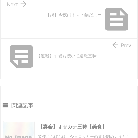

Next

【鍋】今夜はトマト鍋だよー


Prev
【速報】午後も続いて速報三昧

関連記事
【宴会】オサカナ三昧【美食】
皆様こんばんは、今日ロッカーの蓋を閉めようとし