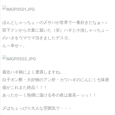
ほんとしゃっちょ～の〆サバが世界で一番好きだなぁ～♪
部下クンから大量に届いた（笑）ハギと小池しゃっちょ～
のハタをウマウマ頂きましたデスヨ。
ん～幸せ～。
最近ハギ鍋によく遭遇しますね。
白子ポン酢・大好物のアン肝・カワハギのにんにく七味唐
揚がこれまた絶品！！！
あったか～く熱燗に蕩ける冬の夜は最高～っっ！！
〆はちょっぴり大人な雰囲気で・・・