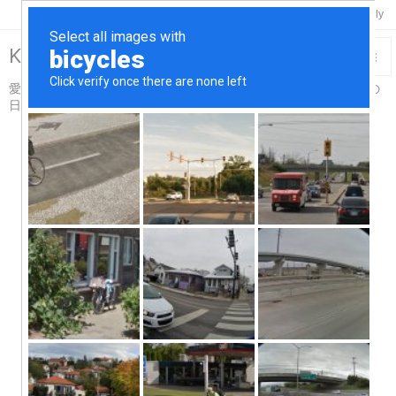

Twitter
Feedly
RSS
Keisuke-Remix>R18

愛車スカイライン＆コペンと温泉と酒と烏賊釣り触手吸盤プレイの

日々…for Adults仕様
メニュ

サイド

前へ

次へ

検索