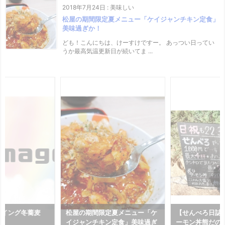
2018年7月24日
:
美味しい
松屋の期間限定夏メニュー「ケイジャンチキン定食」
美味過ぎか！
ども！こんにちは、けーすけですー。 あっつい日ってい
うか最高気温更新日が続いてま ...
ライング冬蕎麦
松屋の期間限定夏メニュー「ケ
【せんべろ日誌
イジャンチキン定食」美味過ぎ
ーモン丼熊だの