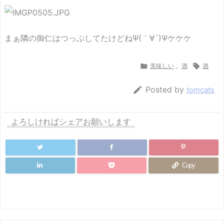
まぁ隣の御仁はつっぷしてたけどねΨ(｀∀´)Ψケケケ

美味しい
,
酒

酒

Posted by
tomcats
よろしければシェアお願いします
Copy