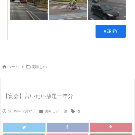

ホーム
>

美味しい
【宴会】言いたい放題一年分

2009年12月17日

美味しい
,
酒

酒