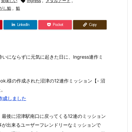
美味しい

Ingress
,
メダルアート
,
がし鮨
,
鮨
LinkedIn
Pocket
Copy
いにならずに元気に起きた日に、Ingress連作ミ
k.様の作成された沼津の12連作ミッション【- 沼
た。
」を作成しました
最後に沼津駅南口に戻ってくる12連のミッション
事が出来るユーザーフレンドリーなミッションで