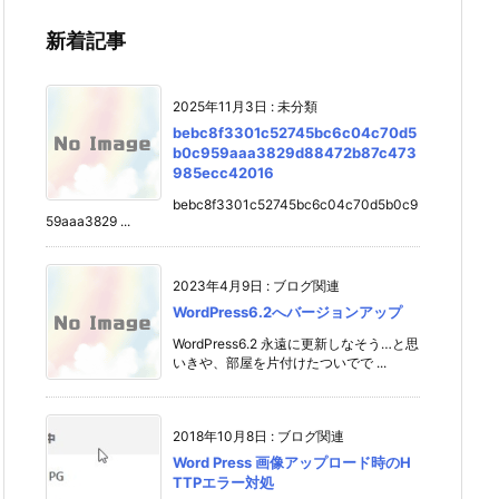
新着記事
2025年11月3日
:
未分類
bebc8f3301c52745bc6c04c70d5
b0c959aaa3829d88472b87c473
985ecc42016
bebc8f3301c52745bc6c04c70d5b0c9
59aaa3829 ...
2023年4月9日
:
ブログ関連
WordPress6.2へバージョンアップ
WordPress6.2 永遠に更新しなそう…と思
いきや、部屋を片付けたついでで ...
2018年10月8日
:
ブログ関連
Word Press 画像アップロード時のH
TTPエラー対処