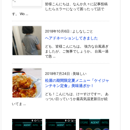
皆様こんにちは、なんか久々に記事投稿
したらエラーになって困ったって話で
す。 Wo ...
2018年10月6日
:
よしなしごと
ヘアドネーションしてきました
ども、皆様こんにちは。 強力な台風過ぎ
ましたが、ご無事でしょうか。 台風一過
で急 ...
2018年7月24日
:
美味しい
松屋の期間限定夏メニュー「ケイジャ
ンチキン定食」美味過ぎか！
ども！こんにちは、けーすけですー。 あ
っつい日っていうか最高気温更新日が続
いてま ...