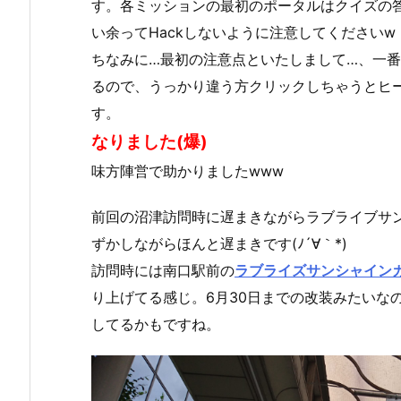
す。各ミッションの最初のポータルはクイズの
い余ってHackしないように注意してくださいw
ちなみに…最初の注意点といたしまして…、一番
るので、うっかり違う方クリックしちゃうとヒ
す。
なりました(爆)
味方陣営で助かりましたwww
前回の沼津訪問時に遅まきながらラブライブサ
ずかしながらほんと遅まきです(ﾉ´∀｀*)
訪問時には南口駅前の
ラブライズサンシャイン
り上げてる感じ。6月30日までの改装みたいな
してるかもですね。