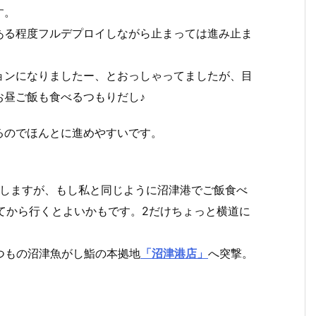
す。
ある程度フルデプロイしながら止まっては進み止ま
ョンになりましたー、とおっしゃってましたが、目
お昼ご飯も食べるつもりだし♪
るのでほんとに進めやすいです。
【Ingress】
【春】澤乃
Ingress バナ
Ingress 
ョ
新春一発目！
井-小澤酒
ージ・リンク
ージ・リ
達しますが、もし私と同じように沼津港でご飯食べ
地
【Mission】
造 ※但し夜
ス、ユニコー
ス、ユニ
チ
勤明けw【先
ンガンダム、
ンガンダ
てから行くとよいかもです。2だけちょっと横道に
n
取り】
行きます！(後
行きます！
編)
編)
つもの沼津魚がし鮨の本拠地
「沼津港店」
へ突撃。