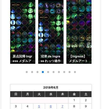
バナ
原点回帰 Ingr
沼津 de Ingre
【Ingress】
【Ingre
ンク
ess メダルア
ss れっつ連作
メダルアート
メダル
コー
ート都内ミッ
メダルアート
蛍シリーズ完
蛍シリ
ム、
ション【BIG
【沼津港 – Se
結！後編【連
結！前
(前
BANG～両勢
a Creature
作ミッショ
作ミッ
力の創生～】
s】
ン】
ン】
2018年6月
日
月
火
水
木
金
土
1
2
3
4
5
6
7
8
9