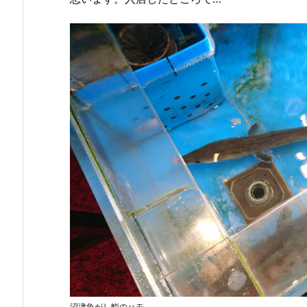
沼津魚がし鮨のハモ