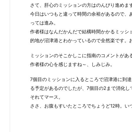
さて、肝心のミッションの方はのんびり進めま
今日はいつもと違って時間の余裕があるので、
っては進み。
作者様はなんだかんだで結構時間かかるミッシ
的地が沼津港とわかっているので全然楽です。
ミッションのそこかしこに指南のコメントがあ
作者様の心を感じますね～、しみじみ。
【Ingress】
【Ingress】
【Ingress】
【Ingress】
メダルアート
メダルアート
連作ミッショ
連作ミッシ
7個目のミッションに入るところで沼津港に到
蛍シリーズ完
蛍シリーズ完
ン 修善寺の蛍
ン 恋人の聖
結！後編【連
結！前編【連
【日帰り温
熱海のビー
る予定があるのでしたが、7個目の2まで消化し
作ミッショ
作ミッショ
泉】
を巡ろう。i
ン】
ン】
熱海【秘宝
それてマース。
館】
ささ、お腹もすいたところでちょうど12時。い