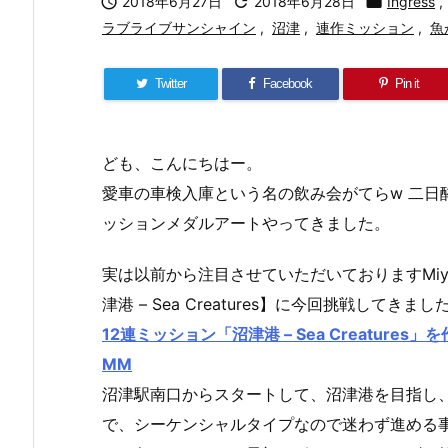

2018年6月27日

2018年6月28日

Ingress
,
ラブライブサンシャイン
,
沼津
,
連作ミッション
,
魚
Twitter
Facebook
Pin it
ども、こんにちはー。
愛車の車検入庫という名の飲み会がてらw 二日酔
ッションメダルアートやってきました。
実は以前から注目させていただいておりますMiyo
津港 – Sea Creatures】に今回挑戦してきまし
12連ミッション「沼津港 – Sea Creatures
MM
沼津駅南口からスタートして、沼津港を目指し、
で、シーケンシャルタイプなので迷わず進める