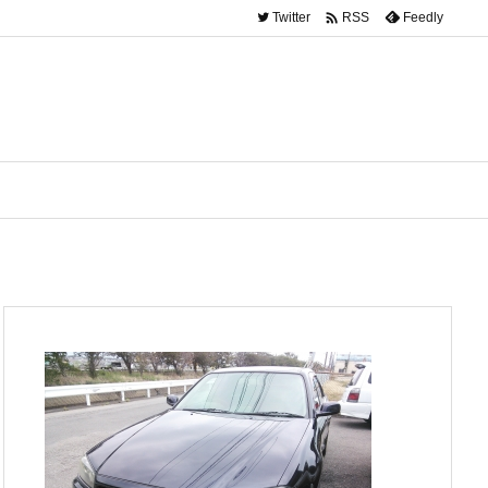

Twitter
Feedly
RSS