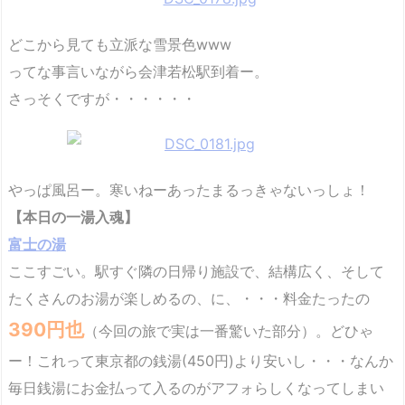
どこから見ても立派な雪景色www
ってな事言いながら会津若松駅到着ー。
さっそくですが・・・・・・
やっぱ風呂ー。寒いねーあったまるっきゃないっしょ！
【本日の一湯入魂】
富士の湯
ここすごい。駅すぐ隣の日帰り施設で、結構広く、そして
たくさんのお湯が楽しめるの、に、・・・料金たったの
390円也
（今回の旅で実は一番驚いた部分）
。どひゃ
ー！これって東京都の銭湯(450円)より安いし・・・なんか
毎日銭湯にお金払って入るのがアフォらしくなってしまい