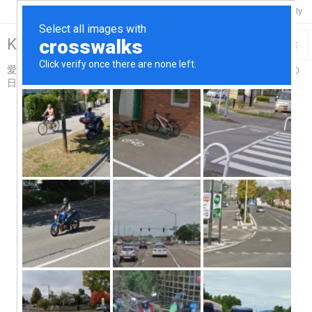

Twitter
Feedly
RSS
Keisuke-Remix>R18

愛車スカイライン＆コペンと温泉と酒と烏賊釣り触手吸盤プレイの

日々…for Adults仕様
メニュ

サイド

前へ

次へ

検索