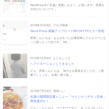
WordPress6.2 永遠に更新しなそう…と思いきや、部屋を
片付けたついでで ...
2018年10月8日
:
ブログ関連
Word Press 画像アップロード時のHTTPエラー対処
皆様こんにちは、なんか久々に記事投稿したらエラーにな
って困ったって話です。 Wo ...
2018年10月6日
:
よしなしごと
ヘアドネーションしてきました
ども、皆様こんにちは。 強力な台風過ぎましたが、ご無
事でしょうか。 台風一過で急 ...
2018年7月24日
:
美味しい
松屋の期間限定夏メニュー「ケイジャンチキン定食」
美味過ぎか！
ども！こんにちは、けーすけですー。 あっつい日ってい