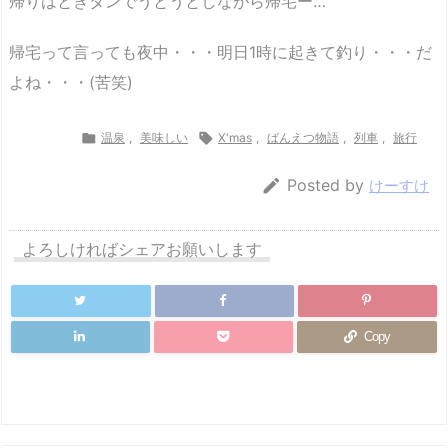
帰りはときタンでうとうとしながら帰宅ー…
帰宅って言っても夜中・・・明日1時に起きて釣り・・・だ
よね・・・(苦笑)

温泉
,
美味しい

X'mas
,
ばんえつ物語
,
列車
,
旅行

Posted by
けーすけ
よろしければシェアお願いします
Copy