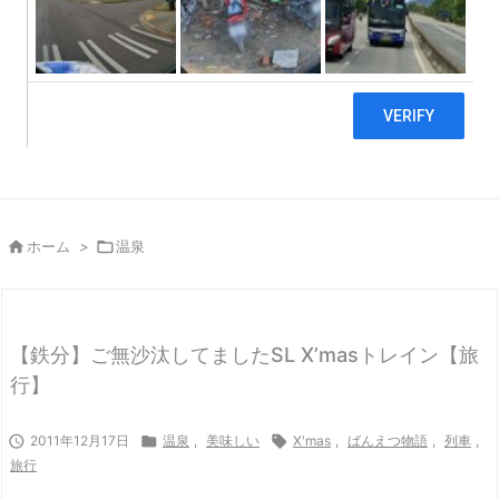

ホーム
>

温泉
【鉄分】ご無沙汰してましたSL X’masトレイン【旅
行】

2011年12月17日

温泉
,
美味しい

X'mas
,
ばんえつ物語
,
列車
,
旅行