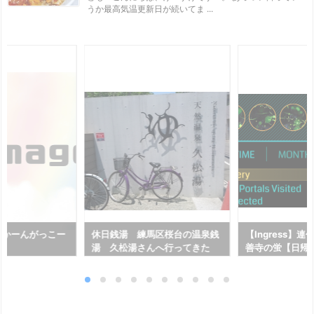
うか最高気温更新日が続いてま ...
んかーんがっこー
休日銭湯 練馬区桜台の温泉銭
【Ingress】
湯 久松湯さんへ行ってきた
善寺の蛍【日帰