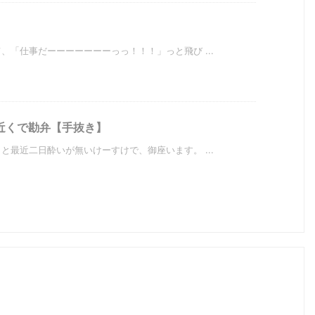
「仕事だーーーーーーーっっ！！！」っと飛び ...
近くで勘弁【手抜き】
最近二日酔いが無いけーすけで、御座います。 ...