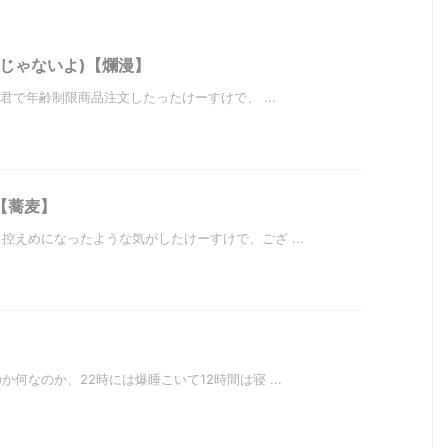
じゃないよ)【爛漫】
君で年齢制限商品注文したったけーすけで、 ...
【蕎麦】
えめになったような気がしたけーすけで、ござ ...
何なのか、22時には爆睡こいて12時間は寝 ...