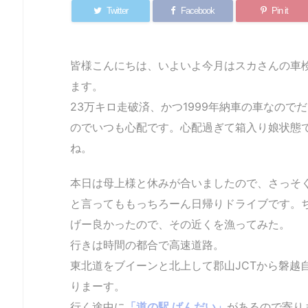
Twitter
Facebook
Pin it
皆様こんにちは、いよいよ今月はスカさんの車
ます。
23万キロ走破済、かつ1999年納車の車なの
のでいつも心配です。心配過ぎて箱入り娘状態
ね。
本日は母上様と休みが合いましたので、さっそ
と言ってももっちろーん日帰りドライブです。
げー良かったので、その近くを漁ってみた。
行きは時間の都合で高速道路。
東北道をブイーンと北上して郡山JCTから磐越
りまーす。
行く途中に
「道の駅 ばんだい」
があるので寄り