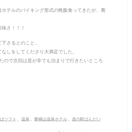
はホテルのバイキング形式の晩飯食ってきたが、蕎
美味さ！！！
て下さるとのこと。
てなしをしてくださり大満足でした。
ったので次回は是が非でも泊まりで行きたいところ
ばソフト
,
温泉
,
磐梯山温泉ホテル
,
道の駅ばんだい