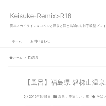
Keisuke-Remix>R18
愛車スカイライン＆コペンと温泉と酒と烏賊釣り触手吸盤プレイの日々…
ホーム
お問い合わせ

ホーム
>

温泉
【風呂】福島県 磐梯山温

2012年6月5日

温泉
,
美味しい
,
車

そば