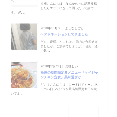
皆様こんにちは、なんか久々に記事投稿
したらエラーになって困ったって話で
す。 Wo ...
2018年10月6日
:
よしなしごと
ヘアドネーションしてきました
ども、皆様こんにちは。 強力な台風過ぎ
ましたが、ご無事でしょうか。 台風一過
で急 ...
2018年7月24日
:
美味しい
松屋の期間限定夏メニュー「ケイジャ
ンチキン定食」美味過ぎか！
ども！こんにちは、けーすけですー。 あ
っつい日っていうか最高気温更新日が続
いてま ...