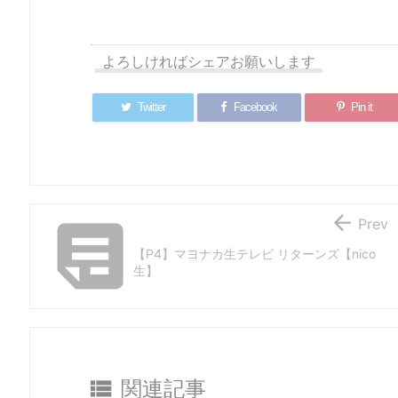
よろしければシェアお願いします
Twitter
Facebook
Pin it
【Ingress】
☆ロマンスカ
【週末】栃木
【Ingress】


Prev
連作ミッショ
ー ア・ラ・
鉄板 車と肉
連作ミッシ
ン 修善寺の蛍
カルト☆
とソフトクリ
ン 恋人の聖
【P4】マヨナカ生テレビ リターンズ【nico
【日帰り温
ームと温泉！
熱海のビー
生】
泉】
(後編)【ドラ
を巡ろう。i
イブ】
熱海【秘宝
館】

関連記事