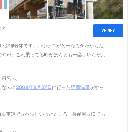
LinkedIn
Pocket
Copy
検となり、ちょっと緊張気味のけーすけで、御座い
でだいぶ御老体です。いつナニがどーなるかわからん
ですが、これ乗ってる時がほんともー楽しいんだよ
く風呂へ。
ちなみに
2009年9月27日
に行った
猫魔温泉
がすっ
自動車道で西へ少しいったところ。磐越河西ICでお
ましょう。