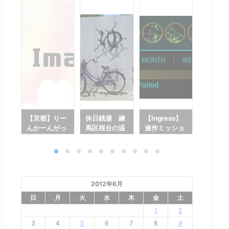
34
【京都】りー
休日銭湯 練
【Ingress】
☆ロマ
庫
んかーんがっ
馬区桜台の温
連作ミッショ
ー ア
こーふつかめ
泉銭湯 久松
ン 修善寺の蛍
カルト
ー♪
湯さんへ行っ
【日帰り温
てきた
泉】
2012年6月
日
月
火
水
木
金
土
1
2
3
4
5
6
7
8
9