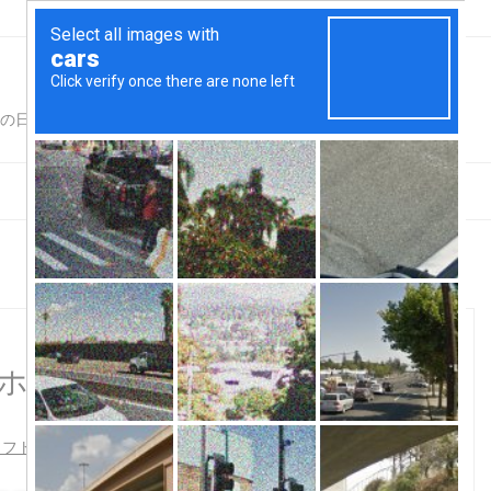
for Adults仕様
泉ホテルもらい湯【車】
ソフト
,
温泉
,
磐梯山温泉ホテル
,
道の駅ばんだい