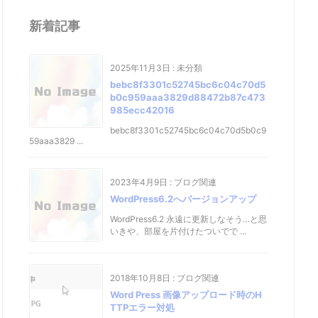
新着記事
2025年11月3日
:
未分類
bebc8f3301c52745bc6c04c70d5
b0c959aaa3829d88472b87c473
985ecc42016
bebc8f3301c52745bc6c04c70d5b0c9
59aaa3829 ...
2023年4月9日
:
ブログ関連
WordPress6.2へバージョンアップ
WordPress6.2 永遠に更新しなそう…と思
いきや、部屋を片付けたついでで ...
2018年10月8日
:
ブログ関連
Word Press 画像アップロード時のH
TTPエラー対処