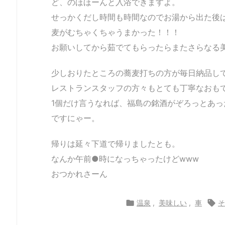
ど、のほほーんと入浴できますよ。
せっかくだし時間も時間なのでお湯から出た後
麦がむちゃくちゃうまかった！！！
お願いしてから茹でてもらったらまたさらなる
少しおりたところの蕎麦打ちの方が毎日納品し
レストランスタッフの方々もとても丁寧なおも
1個だけ言うなれば、福島の銘酒がぞろっとあ
ですにゃー。
帰りは延々下道で帰りましたとも。
なんか午前●時になっちゃったけどwww
おつかれさーん

温泉
,
美味しい
,
車

そ