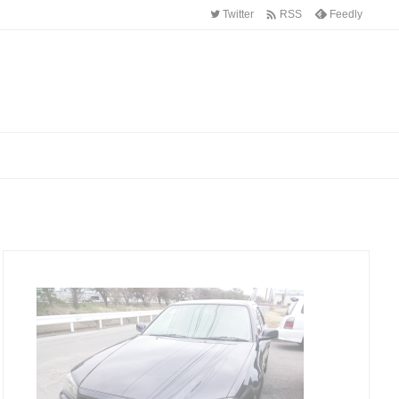

Twitter
Feedly
RSS