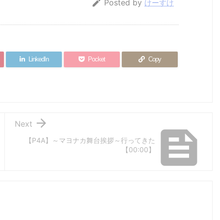

Posted by
けーすけ
LinkedIn
Pocket
Copy
【風呂】+
【風呂】道志
【突撃】お泊
【車】HR

Next
ョ
（0ﾟ・∀・）
みち走り納め
り保育最終日
しばし入

地
+ ﾃｶﾃｶ +【仙
【車】
～やっぱり海
【車検】
【P4A】～マヨナカ舞台挨拶～行ってきた
チ
川】
～
【00:00】
n