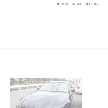

Twitter
Feedly
RSS