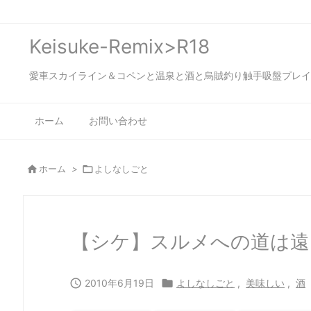
Keisuke-Remix>R18
愛車スカイライン＆コペンと温泉と酒と烏賊釣り触手吸盤プレイの日々…
ホーム
お問い合わせ

ホーム
>

よしなしごと
【シケ】スルメへの道は遠

2010年6月19日

よしなしごと
,
美味しい
,
酒