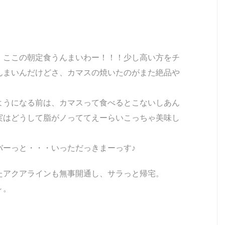
、ここの朝定食うんまいわー！！！少し高い方をチ
んまいんだけどさ、カマスの焼いたのがまた絶品や
ようになる前は、カマスって食べるとこないしあん
実はどうして脂がノっててえーらいこっちゃ美味し
バーっと・・・いっただっきまーっす♪
たアクアラインも無事開通し、サラっと帰宅。
～。