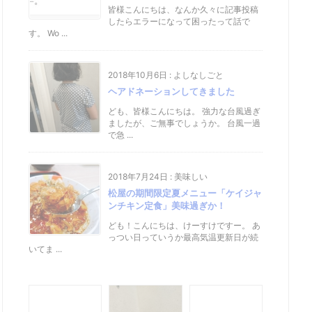
皆様こんにちは、なんか久々に記事投稿
したらエラーになって困ったって話で
す。 Wo ...
2018年10月6日
:
よしなしごと
ヘアドネーションしてきました
ども、皆様こんにちは。 強力な台風過ぎ
ましたが、ご無事でしょうか。 台風一過
で急 ...
2018年7月24日
:
美味しい
松屋の期間限定夏メニュー「ケイジャ
ンチキン定食」美味過ぎか！
ども！こんにちは、けーすけですー。 あ
っつい日っていうか最高気温更新日が続
いてま ...