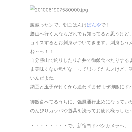
腹減ったンで、朝ごはんは
ばんや
で！
勝山へ行く人ならだれでも知ってると思うけど
ョイスするとお刺身がついてきます。刺身もう
ね～っ！！
自分勝山で釣りしたり岩井で御飯食べたりする
ま美味くない魚だなーって思ってたんスけど、
いんだよね！
納豆と玉子が付くから迷わずまぜまぜ御飯にド
御飯食べてるうちに、強風通行止めになってい
のんびりカッパや道具を洗ってお疲れ様っした
・・・・・・・・で、新宿ヨドバシカメラへ。