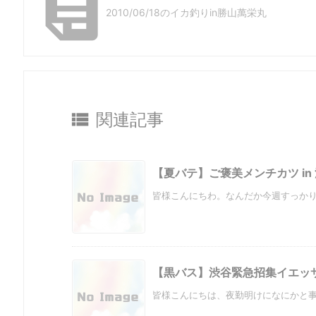

2010/06/18のイカ釣りin勝山萬栄丸

関連記事
【夏バテ】ご褒美メンチカツ in
皆様こんにちわ。なんだか今週すっかりバ
【黒バス】渋谷緊急招集イエッ
皆様こんにちは、夜勤明けになにかと事件