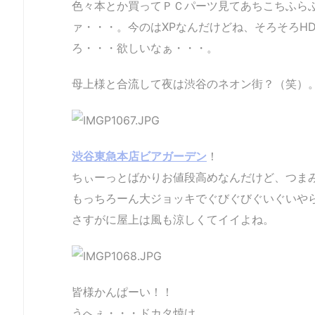
色々本とか買ってＰＣパーツ見てあちこちふら
ァ・・・。今のはXPなんだけどね、そろそろH
ろ・・・欲しいなぁ・・・。
母上様と合流して夜は渋谷のネオン街？（笑）
渋谷東急本店ビアガーデン
！
ちぃーっとばかりお値段高めなんだけど、つま
もっちろーん大ジョッキでぐびぐびぐいぐいや
さすがに屋上は風も涼しくてイイよね。
皆様かんぱーい！！
うへぇ・・・ドカタ焼け。