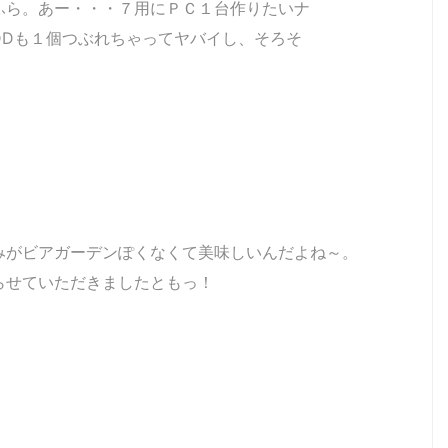
ふら。あー・・・７用にＰＣ１台作りたいナ
DDも１個つぶれちゃってヤバイし、そろそ
。
みがビアガーデンぽくなくて美味しいんだよね～。
らせていただきましたともっ！