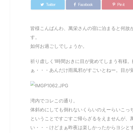
Twitter
Facebook
Pin it
皆様こんばんわ、萬栄さんの宿に泊まると何故
す。
如何お過ごしでしょうか。
祈り虚しく1時間おきに目が覚めてしまう有様
ぁ・・・あんだけ雨風邪がすごいとねー。目が
湾内でコレこの通り。
体斜めにしても倒れないくらいのえーらいこっ
ということですごすご帰らざるをえませんが、
い・・・けどまぁ昨夜は楽しかったからヨシと