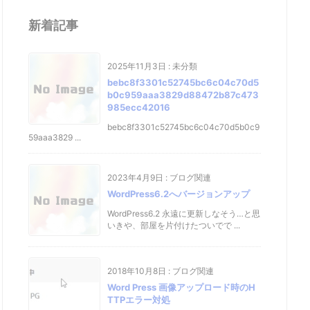
新着記事
2025年11月3日
:
未分類
bebc8f3301c52745bc6c04c70d5
b0c959aaa3829d88472b87c473
985ecc42016
bebc8f3301c52745bc6c04c70d5b0c9
59aaa3829 ...
2023年4月9日
:
ブログ関連
WordPress6.2へバージョンアップ
WordPress6.2 永遠に更新しなそう…と思
いきや、部屋を片付けたついでで ...
2018年10月8日
:
ブログ関連
Word Press 画像アップロード時のH
TTPエラー対処