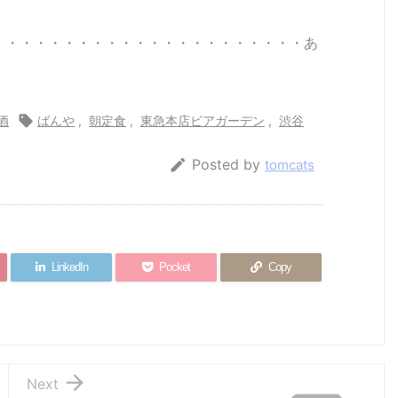
・・・・・・・・・・・・・・・・・・・・・・あ
酒

ばんや
,
朝定食
,
東急本店ビアガーデン
,
渋谷

Posted by
tomcats
】
【酒】”E”の謎
【家で】アド
【走れ!】iPo
【当たり
始
【お豆な知
レナリンが～!
d+Nikeが楽
リガリ君
識】
爆発するぜ!!
しくて燃える
初当たり
【ライブ】
【歌え!】
う1本】
LinkedIn
Pocket
Copy

Next