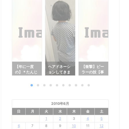
】ガ
【年に一度
ヘアドネーシ
【衝撃】ピー
【スマホ
人生
の】＊たんじ
ョンしてきま
ラーの技【事
ny Xper
【も
ょうび おめ
した
実】
Compac
でとう＊【王
833買
様の日】
た【機
2010年6月
日
月
火
水
木
金
土
1
2
3
4
5
6
7
8
9
10
11
12