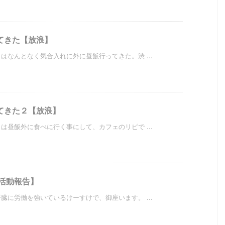
てきた【放浪】
なんとなく気合入れに外に昼飯行ってきた。渋 ...
てきた２【放浪】
昼飯外に食べに行く事にして、カフェのリピで ...
活動報告】
に労働を強いているけーすけで、御座います。 ...