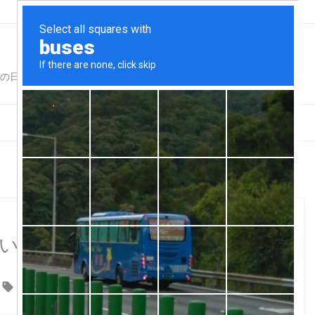
for Adults仕様
い・・・

ばんや
,
朝定食
,
東急本店ビアガーデン
,
渋谷