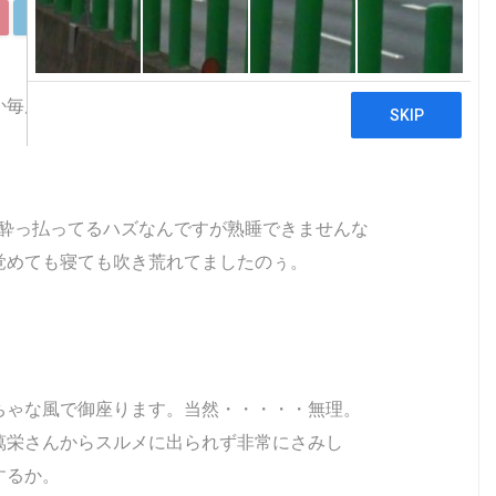
LinkedIn
Pocket
Copy
か毎度暴風雨に見舞われるけーすけで、御座いま
。酔っ払ってるハズなんですが熟睡できませんな
覚めても寝ても吹き荒れてましたのぅ。
ちゃな風で御座ります。当然・・・・・無理。
萬栄さんからスルメに出られず非常にさみし
するか。