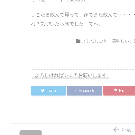
しこたま飲んで帰って、家でまた飲んで・・・
れ？気づいたら朝でした、てへ。

よしなしごと
,
美味しい
,
【衝撃】ピー
【スマホ】So
【ちびっこ
【ポケモン
よろしければシェアお願いします
ラーの技【事
ny Xperia Z3
と】お台場レ
本日発行開
実】
Compact D5
ゴランド行っ
【Tカード】
833買ったっ
てきたよ【遊
Twitter
Facebook
Pin it
た【機種変】
ぼう】

Prev