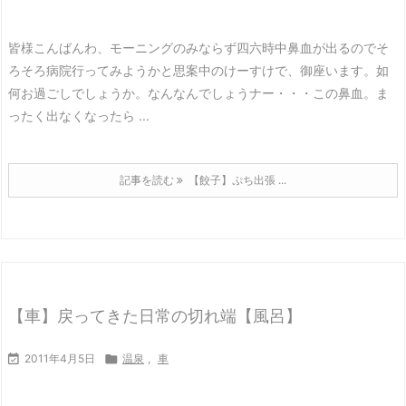
皆様こんばんわ、モーニングのみならず四六時中鼻血が出るのでそ
ろそろ病院行ってみようかと思案中のけーすけで、御座います。
如
何お過ごしでしょうか。
なんなんでしょうナー・・・この鼻血。
ま
ったく出なくなったら ...
記事を読む
【餃子】ぷち出張 ...
【車】戻ってきた日常の切れ端【風呂】

2011年4月5日

温泉
,
車