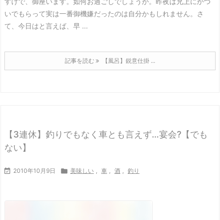
すけで、御座います。
如何お過ごしでしょうか。
昨夜は兄上にかつ
いでもらって実は一番御機嫌だったのは自分かもしれません。
さ
て、今日はと言えば、早 ...
記事を読む
【風呂】鋭意仕掛 ...
【3連休】釣りでもなく車とも言えず…宴会?【でも
ない】

2010年10月9日

美味しい
,
車
,
酒
,
釣り