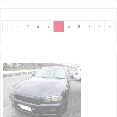
«
‹
1
2
3
4
5
6
7
›
»