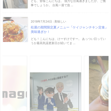
ども、皆様こんにちは。 強力な台風過ぎましたが、ご無
事でしょうか。 台風一過で急 ...
2018年7月24日
:
美味しい
松屋の期間限定夏メニュー「ケイジャンチキン定食」
美味過ぎか！
ども！こんにちは、けーすけですー。 あっつい日ってい
うか最高気温更新日が続いてま ...