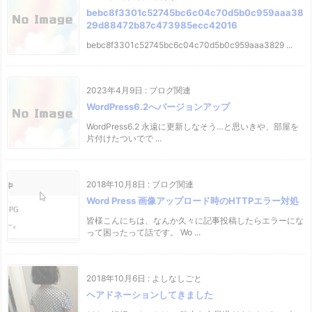
bebc8f3301c52745bc6c04c70d5b0c959aaa38
29d88472b87c473985ecc42016
bebc8f3301c52745bc6c04c70d5b0c959aaa3829 ...
2023年4月9日
:
ブログ関連
WordPress6.2へバージョンアップ
WordPress6.2 永遠に更新しなそう…と思いきや、部屋を
片付けたついでで ...
2018年10月8日
:
ブログ関連
Word Press 画像アップロード時のHTTPエラー対処
皆様こんにちは、なんか久々に記事投稿したらエラーにな
って困ったって話です。 Wo ...
2018年10月6日
:
よしなしごと
ヘアドネーションしてきました