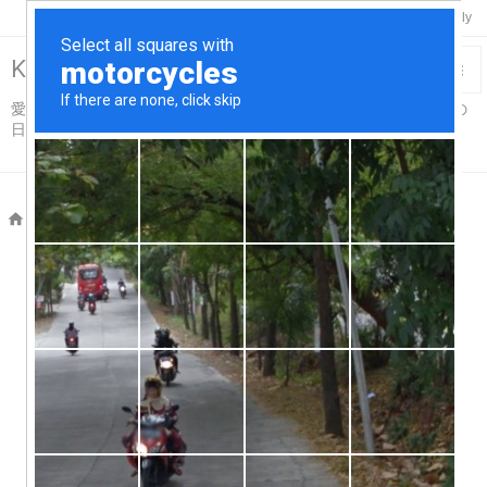

Twitter
Feedly
RSS
Keisuke-Remix>R18

愛車スカイライン＆コペンと温泉と酒と烏賊釣り触手吸盤プレイの

日々…for Adults仕様
メニュ

サイド

ホーム
>

車

前へ

次へ

検索