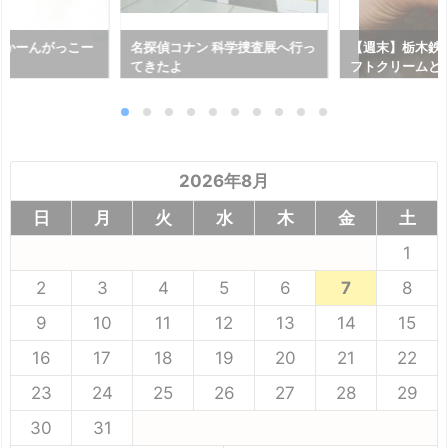
んかーんがっこー
名探偵コナン 科学捜査展へ行っ
【週末】栃木鉄
てきたよ
フトクリームと温
【ドライブ】
2026年8月
日
月
火
水
木
金
土
1
2
3
4
5
6
7
8
9
10
11
12
13
14
15
16
17
18
19
20
21
22
23
24
25
26
27
28
29
30
31