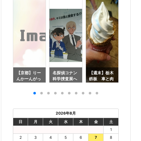
34
【京都】りー
名探偵コナン
【週末】栃木
【冬到
庫
んかーんがっ
科学捜査展へ
鉄板 車と肉
タッド
こーいちにち
行ってきたよ
とソフトクリ
季節に
めー♪
ームと温泉！
した…【
(前編)【ドラ
ヤ交換
イブ】
2026年8月
日
月
火
水
木
金
土
1
2
3
4
5
6
7
8