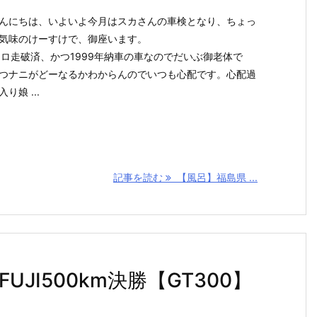
んにちは、いよいよ今月はスカさんの車検となり、ちょっ
気味のけーすけで、御座います。
キロ走破済、かつ1999年納車の車なのでだいぶ御老体で
つナニがどーなるかわからんのでいつも心配です。心配過
り娘 ...
記事を読む
【風呂】福島県 ...
戦FUJI500km決勝【GT300】