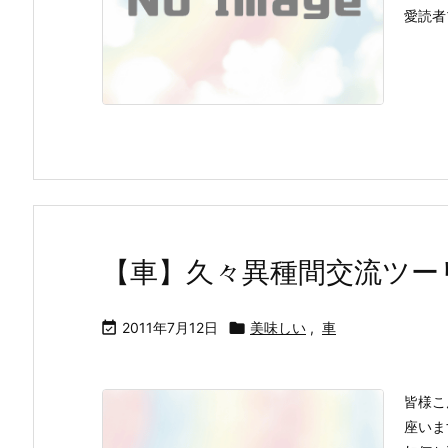
愛読者
【車】久々異種間交流ツー

2011年7月12日

美味しい
,
車
皆様こ
座いま