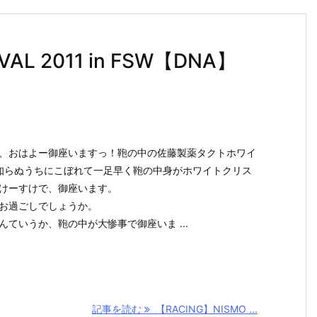
VAL 2011 in FSW【DNA】
、おはよー御座いますっ！鞄の中の佐藤製薬タクトホワイ
志
【車】コペン
【魚】しらす
【車】トヨタ
【車】HR
知らぬうちにこぼれて一足早く鞄の中身がホワイトクリス
め
ミッションオ
＆34さん車検
博物館行って
しばし入
けーすけで、御座います。
ーバーホール
から戻る
きた!!【旅】
【車検】
【入庫】
【車】
お過ごしでしょうか。
んていうか、鞄の中が大惨事で御座いま ...
記事を読む
【RACING】NISMO ...