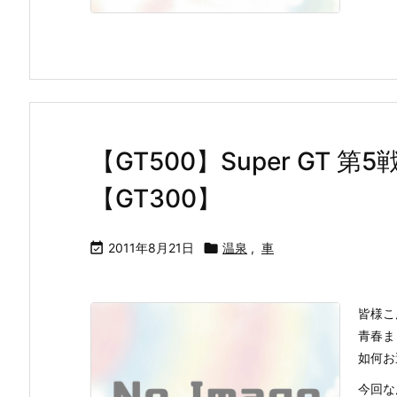
【GT500】Super GT 第
【GT300】

2011年8月21日

温泉
,
車
皆様こ
青春ま
如何お
今回な