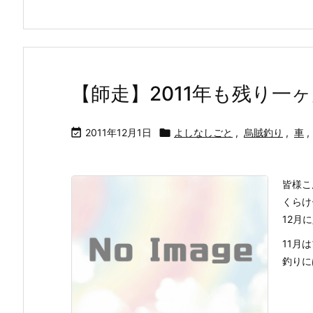
【師走】2011年も残り一ヶ

2011年12月1日

よしなしごと
,
烏賊釣り
,
車
,
皆様こ
くらけ
12月
11月
釣りには