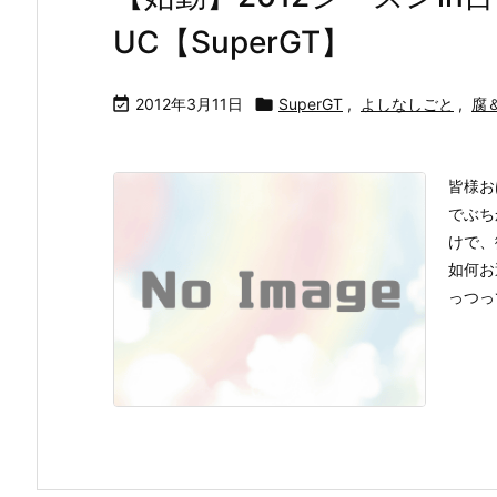
UC【SuperGT】

2012年3月11日

SuperGT
,
よしなしごと
,
腐
皆様お
でぶち
けで、
如何お
っつっ