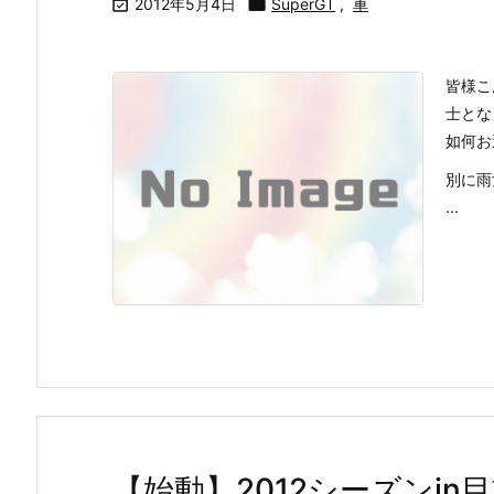

2012年5月4日

SuperGT
,
車
皆様こ
士とな
如何お
別に雨
...
【始動】2012シーズンin