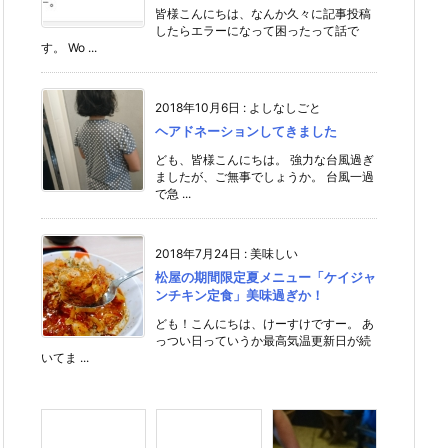
皆様こんにちは、なんか久々に記事投稿
したらエラーになって困ったって話で
す。 Wo ...
2018年10月6日
:
よしなしごと
ヘアドネーションしてきました
ども、皆様こんにちは。 強力な台風過ぎ
ましたが、ご無事でしょうか。 台風一過
で急 ...
2018年7月24日
:
美味しい
松屋の期間限定夏メニュー「ケイジャ
ンチキン定食」美味過ぎか！
ども！こんにちは、けーすけですー。 あ
っつい日っていうか最高気温更新日が続
いてま ...