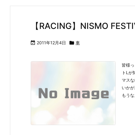
【RACING】NISMO FESTI

2011年12月4日

車
皆様っ
【週末】栃木
【冬到来】ス
【ランチ】
【風呂】道
トLが
鉄板 車と肉
タッドレスの
久々ナン＆カ
みち走り納
マスな
とソフトクリ
季節になりま
レー美味し
【車】
ームと温泉！
した…【タイ
【放浪】
いかが
(前編)【ドラ
ヤ交換】
もうな
イブ】