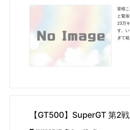
皆様こ
と緊張
23万
す。い
ぎて箱入
【GT500】SuperGT 第2