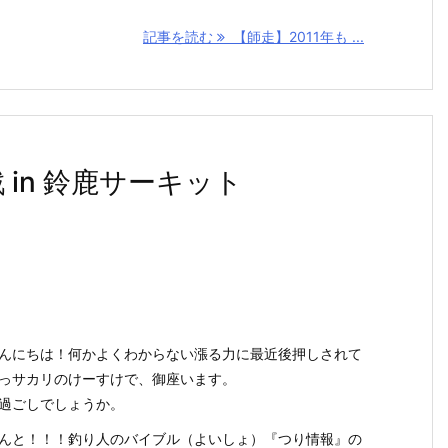
記事を読む
【師走】2011年も ...
5戦 in 鈴鹿サーキット
んにちは！何かよくわからない漲る力に最近後押しされて
っサカリのけーすけで、御座います。
過ごしでしょうか。
んと！！！釣り人のバイブル（よいしょ）『つり情報』の