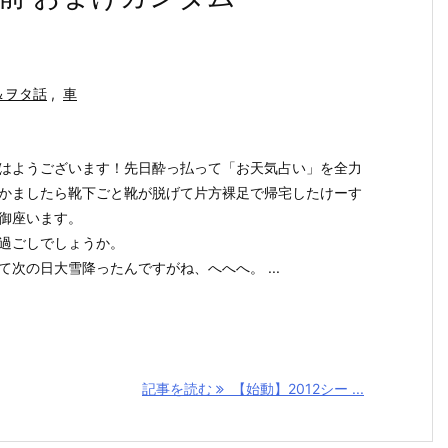
＆ヲタ話
,
車
はようございます！先日酔っ払って「お天気占い」を全力
かましたら靴下ごと靴が脱げて片方裸足で帰宅したけーす
御座います。
過ごしでしょうか。
て次の日大雪降ったんですがね、へへへ。 ...
記事を読む
【始動】2012シー ...