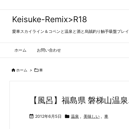
Keisuke-Remix>R18
愛車スカイライン＆コペンと温泉と酒と烏賊釣り触手吸盤プレイの日々…
ホーム
お問い合わせ

ホーム
>

車
【風呂】福島県 磐梯山温

2012年6月5日

温泉
,
美味しい
,
車