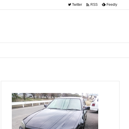

Twitter
Feedly
RSS